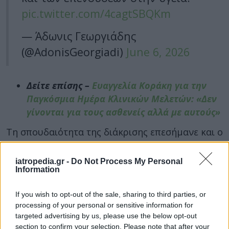
pic.twitter.com/4cagtSBQKm
— Άδωνις Γεωργιάδης
(@AdonisGeorgiadi)
June 6, 2026
Δείτε επίσης –
Ευαγγελία Κοράκη για την
Παγκόσμια Ημέρα Κλινικών Μελετών: «Δεν
γίνονται για τους ασθενείς αλλά με αυτούς»
Τη σπουδαιότητα της διάκρισης επεσήμανε και ο
Εθνικός Οργανισμός Φαρμάκων (ΕΟΦ)
, με
σχετική τοποθέτηση του Σπύρου Σαπουνά:
iatropedia.gr -
Do Not Process My Personal
Information
«Συγχαρητήρια στην Ευαγγελία (Λία) Κοράκη για την
εκλογή της στο Διοικητικό Συμβούλιο του EUCROF.
If you wish to opt-out of the sale, sharing to third parties, or
Μια σημαντική διάκριση που αναδεικνύει όχι μόνο
processing of your personal or sensitive information for
το έργο της ίδιας και του HACRO, αλλά και τη
targeted advertising by us, please use the below opt-out
section to confirm your selection. Please note that after your