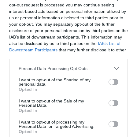
σημαντική πρόοδο που έχει συντελεστεί τα τελευταία
opt-out request is processed you may continue seeing
χρόνια στην Ελλάδα στον τομέα της κλινικής
interest-based ads based on personal information utilized by
έρευνας, μέσα από τη συνεργασία της Πολιτείας, της
us or personal information disclosed to third parties prior to
επιστημονικής κοινότητας και της βιομηχανίας»
your opt-out. You may separately opt-out of the further
disclosure of your personal information by third parties on the
Διαβάστε επίσης –
Ευαγγελία Κοράκη: «Η
IAB’s list of downstream participants. This information may
also be disclosed by us to third parties on the
IAB’s List of
Ελλάδα μπορεί να ηγηθεί στην κλινική
Downstream Participants
that may further disclose it to other
έρευνα, αν επενδύσουμε με συνέπεια στην
third parties.
καινοτομία»
Personal Data Processing Opt Outs
Λίγα λόγια για την Ευαγγελία Κοράκη
I want to opt-out of the Sharing of my
personal data.
Η Ευαγγελία Κοράκη είναι Χημικός (ΕΚΠΑ) με
Opted In
πολυετή εμπειρία σε θέσεις ευθύνης στον τομέα
I want to opt-out of the Sale of my
των Ιατρικών και Κανονιστικών Υποθέσεων σε
Personal Data.
παγκόσμιους κολοσσούς της
Opted In
φαρμακοβιομηχανίας (Roche, Pfizer, Actelion
I want to opt-out of processing my
κ.α.).
Personal Data for Targeted Advertising.
Opted In