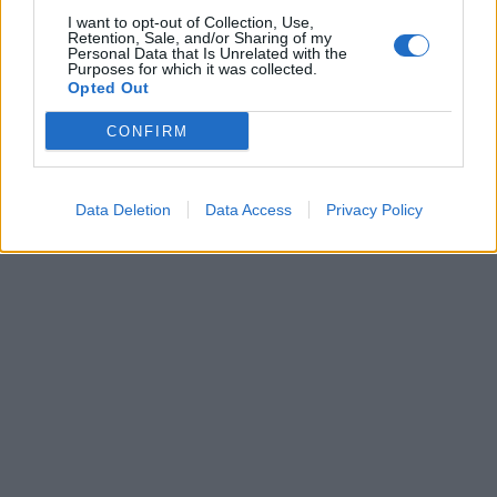
Το 2003 ίδρυσε την CORONIS Research SA, της
I want to opt-out of Collection, Use,
οποίας είναι Πρόεδρος και Διευθύνουσα
Retention, Sale, and/or Sharing of my
Personal Data that Is Unrelated with the
Σύμβουλος. Ως ιδρυτικό μέλος του HACRO,
Purposes for which it was collected.
Opted Out
κατέχει τη θέση της Προέδρου από το 2017,
συμμετέχοντας ενεργά σε διεθνείς ομάδες
CONFIRM
εργασίας για τον εκσυγχρονισμό και την
εναρμόνιση του ελληνικού ερευνητικού
πλαισίου με τα ευρωπαϊκά πρότυπα.
Data Deletion
Data Access
Privacy Policy