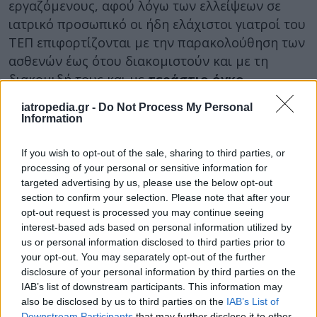
εργαζόμενους, αφού λόγω των ελλείψεων σε
ιατρικό προσωπικό οι ήδη ελάχιστοι γιατροί του
ΤΕΠ επιφορτίζονται με την παρακολούθηση των
ασθενών έως ότου διακομιστούν και με τη
διακομιδή τους και με
τεράστιο όγκο
γραφειοκρατικής δουλειάς.
iatropedia.gr -
Do Not Process My Personal
Information
Τέλος, όπως λένε,
«το κόστος αυτής της
διαδικασίας είναι πολύ μεγαλύτερο από το κόστος
If you wish to opt-out of the sale, sharing to third parties, or
της πλήρωσης των κενών θέσεων γιατρών και
processing of your personal or sensitive information for
νοσηλευτών του νοσοκομείου και του ανοίγματος
targeted advertising by us, please use the below opt-out
των κλειστών νοσοκομείων. Πρόκειται για ξεκάθαρη
section to confirm your selection. Please note that after your
opt-out request is processed you may continue seeing
επιλογή πριμοδότησης του ιδιωτικού τομέα που
interest-based ads based on personal information utilized by
εντάσσεται στο σχέδιο ιδιωτικοποίησης του ΕΣΥ»,
us or personal information disclosed to third parties prior to
αναφέρουν οι γιατροί της ΕΙΝΑΠ και δηλώνουν
your opt-out. You may separately opt-out of the further
πως
στηρίζουν την απόφαση των
disclosure of your personal information by third parties on the
IAB’s list of downstream participants. This information may
συναδέλφων τους να μην συμμετέχουν στη
also be disclosed by us to third parties on the
IAB’s List of
διαδικασία αυτή.
Downstream Participants
that may further disclose it to other