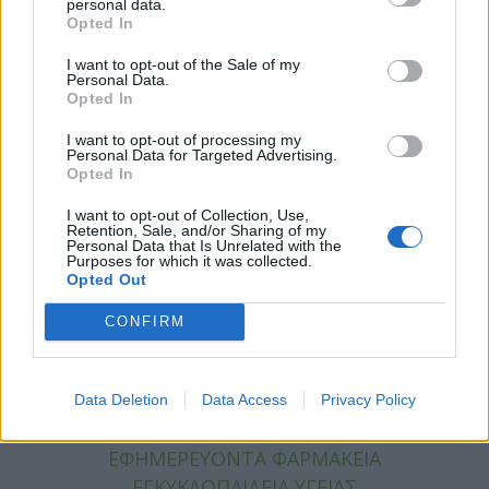
personal data.
Opted In
ΚΑΤΗΓΟΡΙΕΣ
I want to opt-out of the Sale of my
Personal Data.
ΕΙΔΗΣΕΙΣ
Opted In
ΥΓΕΙΑ
I want to opt-out of processing my
ΠΑΙΔΙ
Personal Data for Targeted Advertising.
ΨΥΧΙΚΗ ΥΓΕΙΑ
Opted In
ΔΙΑΤΡΟΦΗ
I want to opt-out of Collection, Use,
ΕΠΙΧΕΙΡΕΙΝ
Retention, Sale, and/or Sharing of my
Personal Data that Is Unrelated with the
TIPS
Purposes for which it was collected.
Opted Out
HEALTH TALKS
CONFIRM
ΧΡΗΣΙΜΑ
ΧΡΗΣΙΜΑ
Data Deletion
Data Access
Privacy Policy
ΕΦΗΜΕΡΕΥΟΝΤΑ ΝΟΣΟΚΟΜΕΙΑ
ΕΦΗΜΕΡΕΥΟΝΤΑ ΦΑΡΜΑΚΕΙΑ
ΕΓΚΥΚΛΟΠΑΙΔΕΙΑ ΥΓΕΙΑΣ