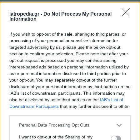
iatropedia.gr -
Do Not Process My Personal
Information
If you wish to opt-out of the sale, sharing to third parties, or
processing of your personal or sensitive information for
targeted advertising by us, please use the below opt-out
section to confirm your selection. Please note that after your
opt-out request is processed you may continue seeing
interest-based ads based on personal information utilized by
us or personal information disclosed to third parties prior to
Facebook
Twitter
your opt-out. You may separately opt-out of the further
disclosure of your personal information by third parties on the
IAB’s list of downstream participants. This information may
Tags:
ΑΝΔΡΕΑΣ ΛΥΚΟΥΡΕΝΤΖΟΣ
,
also be disclosed by us to third parties on the
IAB’s List of
ΔΙΑΘΕΣΙΜΟΤΗΤΑ
,
ΕΡΓΑΖΟΜΕΝΟΙ
,
ΚΑΤΑΛΗΨΗ
,
Downstream Participants
that may further disclose it to other
ΡΕΠΟΡΤΑΖ ΥΓΕΙΑΣ
,
ΥΠΑΛΛΗΛΟΙ
,
ΥΠΟΥΡΓΕΙΟ
third parties.
ΥΓΕΙΑΣ
Personal Data Processing Opt Outs
I want to opt-out of the Sharing of my