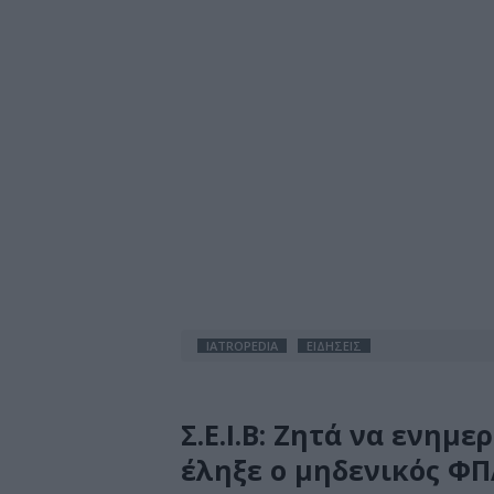
IATROPEDIA
ΕΙΔΗΣΕΙΣ
Σ.Ε.Ι.Β: Ζητά να ενημ
έληξε ο μηδενικός ΦΠ