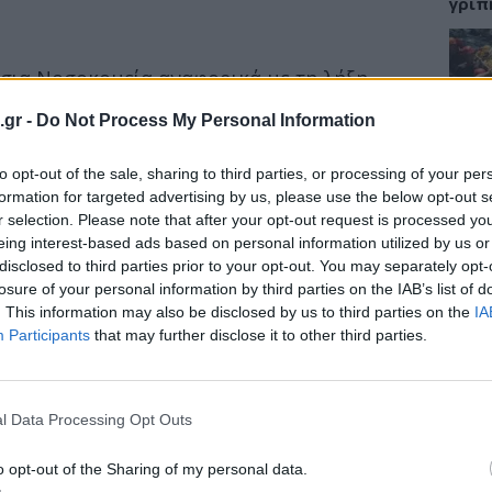
γρίπ
σια Νοσοκομεία αναφορικά με τη λήξη
4/2020, για μηδενικό ΦΠΑ στα εμβόλια και
ΕΙΔΗ
.gr -
Do Not Process My Personal Information
 προϊόντα για τη νόσο Covid-19, ζητά ο
Σαμο
to opt-out of the sale, sharing to third parties, or processing of your per
διάσ
δύσβ
formation for targeted advertising by us, please use the below opt-out s
με τις Ευρωπαϊκές κοινοτικές οδηγίες, για
r selection. Please note that after your opt-out request is processed y
d-19, το άρθρο 73 του ν. 4764/2020 προέβλεπε
eing interest-based ads based on personal information utilized by us or
στή ΦΠΑ στα εμβόλια και στα in vitro
disclosed to third parties prior to your opt-out. You may separately opt-
οϊόντα (I/Π) για τη νόσο COVID-19.
losure of your personal information by third parties on the IAB’s list of
ΥΓΕΙ
. This information may also be disclosed by us to third parties on the
IA
ς 31.12.2022 και δεδομένου ότι δεν υπήρξε
Participants
that may further disclose it to other third parties.
5 σο
 προϊόντα αυτά έχουν επανέλθει στο
πάθο
ής τους με Φ.Π.Α. 6% και σε κάποιες
και 
4%.
l Data Processing Opt Outs
o opt-out of the Sharing of my personal data.