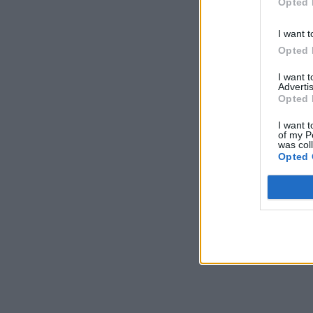
Opted 
I want t
Opted 
I want 
Advertis
Opted 
I want t
of my P
was col
Opted 