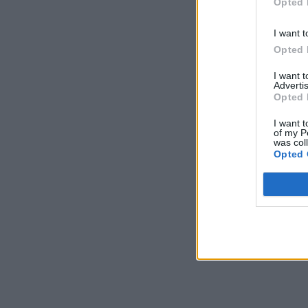
Opted 
I want t
Opted 
I want 
Advertis
Opted 
I want t
of my P
was col
Opted 