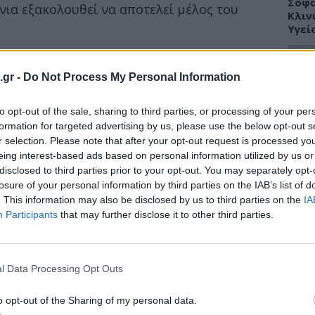
Σοφά
όνια εξακολουθεί να αποτελεί μέλος του
Κλιν
Υγεί
ς του Ανωτάτου Δικαστηρίου Kathleen
όλις ολοκλήρωσε θεραπεία για τοπικό
.gr -
Do Not Process My Personal Information
ς της ανιχνεύθηκε στα τέλη Ιουλίου. Αμέσως
ΥΓΕΙ
ρκινικός, η δικαστής άρχισε
to opt-out of the sale, sharing to third parties, or processing of your per
έντρο Καρκίνου Memorial Sloan Kettering,
Πώς 
formation for targeted advertising by us, please use the below opt-out s
«πλή
r selection. Please note that after your opt-out request is processed y
προσ
eing interest-based ads based on personal information utilized by us or
disclosed to third parties prior to your opt-out. You may separately opt-
stent στον χοληδόχο πόρο. Η δικαστής
losure of your personal information by third parties on the IAB’s list of
. This information may also be disclosed by us to third parties on the
IA
Participants
that may further disclose it to other third parties.
ΕΙΔΗ
Γλυφ
45χρ
l Data Processing Opt Outs
ανοι
o opt-out of the Sharing of my personal data.