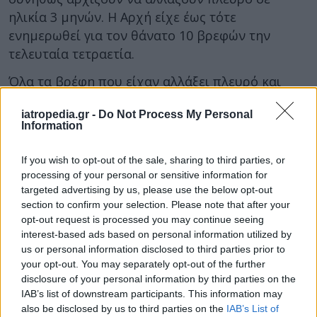
ηλικία 3 μηνών. Η Αρχή είχε έως τότε
ενημερωθεί για τον θάνατο 10 βρεφών την
τελευταία τετραετία.
Όλα τα βρέφη που είχαν αλλάξει πλευρό και
είχαν χάσει τη ζωή τους, βρίσκονταν στο ρηλάξ
iatropedia.gr -
Do Not Process My Personal
ΧΩΡΙΣ να είναι δεμένα. Επιπλέον όλα είχαν
Information
ηλικία 3 μηνών και πάνω.
If you wish to opt-out of the sale, sharing to third parties, or
Επειδή, όμως, υπήρχαν πληροφορίες και για
processing of your personal or sensitive information for
άλλους θανάτους, η CPSC αρχικά συνέστησε
targeted advertising by us, please use the below opt-out
στους γονείς να πάψουν να χρησιμοποιούν το
section to confirm your selection. Please note that after your
προϊόν μόλις το μωρό τους γίνει 3 μηνών.
opt-out request is processed you may continue seeing
Εναλλακτικά θα έπρεπε να σταματήσουν να το
interest-based ads based on personal information utilized by
us or personal information disclosed to third parties prior to
χρησιμοποιούν μόλις άρχιζε να αλλάζει θέση
your opt-out. You may separately opt-out of the further
μόνο του.
disclosure of your personal information by third parties on the
IAB’s list of downstream participants. This information may
Υπενθύμιζε επίσης στους γονείς ότι πρέπει
also be disclosed by us to third parties on the
IAB’s List of