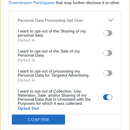
ΠΑΝΤΟΤΕ να έχουν τα μωρά τους δεμένα στο
Downstream Participants
that may further disclose it to other
ρηλάξ.
third parties.
Τελικά χθες ανακοίνωσε πως ασφαλέστερη
Personal Data Processing Opt Outs
επιλογή είναι η πλήρης απόσυρση του ρηλάξ
I want to opt-out of the Sharing of my
από την παγκόσμια αγορά.
personal data.
Opted In
I want to opt-out of the Sale of my
Personal Data.
Opted In
I want to opt-out of processing my
Personal Data for Targeted Advertising.
Opted In
I want to opt-out of Collection, Use,
Retention, Sale, and/or Sharing of my
Personal Data that Is Unrelated with the
Purposes for which it was collected.
Opted Out
CONFIRM
Facebook
Twitter