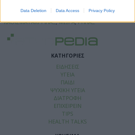
Tags:
FISCHER-PRICE
,
ΑΝΑΚΑΛΕΙΤΑΙ ΒΡΕΦΙΚΟ
Data Deletion
Data Access
Privacy Policy
ΚΑΘΙΣΜΑΤΑΚΙ
,
ΒΡΕΦΙΚΟ ΚΑΘΙΣΜΑΤΑΚΙ RELAX
,
ΚΑΘΙΣΜΑΤΑΚΙ-ΡΙΛΑΞ
,
ΜΩΡΑ
,
ΡΗΛΑΞ
ΚΑΤΗΓΟΡΙΕΣ
ΕΙΔΗΣΕΙΣ
ΥΓΕΙΑ
ΠΑΙΔΙ
ΨΥΧΙΚΗ ΥΓΕΙΑ
ΔΙΑΤΡΟΦΗ
ΕΠΙΧΕΙΡΕΙΝ
TIPS
HEALTH TALKS