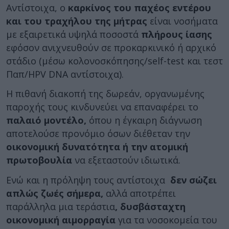
Αντίστοιχα, ο
καρκίνος του παχέος εντέρου
και του τραχήλου της μήτρας
είναι νοσήματα
με εξαιρετικά υψηλά ποσοστά
πλήρους ίασης
εφόσον ανιχνευθούν σε προκαρκινικό ή αρχικό
στάδιο (μέσω κολονοσκόπησης/self-test και τεστ
Παπ/HPV DNA αντίστοιχα).
Η πιθανή διακοπή της δωρεάν, οργανωμένης
παροχής τους κινδυνεύει να επαναφέρει το
παλαιό μοντέλο,
όπου η έγκαιρη διάγνωση
αποτελούσε προνόμιο όσων διέθεταν την
οικονομική δυνατότητα ή την ατομική
πρωτοβουλία
να εξεταστούν ιδιωτικά.
Ενώ και η πρόληψη τους αντίστοιχα
δεν σώζει
απλώς ζωές σήμερα,
αλλά αποτρέπει
παράλληλα μια τεράστια
, δυσβάσταχτη
οικονομική αιμορραγία
για τα νοσοκομεία του