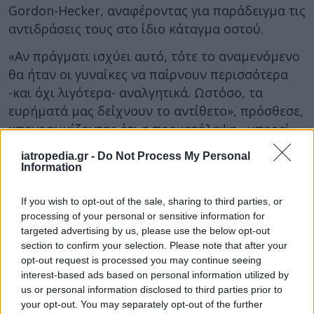
Gordon-Hecker, αναφέροντας για παράδειγμα τις
αντιδράσεις τους στο ίδιο κάταγμα οστού.
«Αν πράγματι ισχύει αυτό, τότε το αναμενόμενο
θα ήταν οι γυναίκες να παίρνουν περισσότερα
-και όχι λιγότερα- αναλγητικά. Ωστόσο, τα
ευρήματά μας δείχνουν το αντίθετο», πρόσθεσε,
υπογραμμίζοντας ότι η προκατάληψη «μπορεί
να είναι ακόμη μεγαλύτερη από αυτή που
iatropedia.gr -
Do Not Process My Personal
παρατηρήθηκε» στη μελέτη.
Information
Σύμφωνα με τον ίδιο, η μελέτη επιβεβαιώνει την
If you wish to opt-out of the sale, sharing to third parties, or
αίσθηση που υπάρχει πως ο πόνος των
processing of your personal or sensitive information for
γυναικών συχνά λαμβάνεται λιγότερο σοβαρά
targeted advertising by us, please use the below opt-out
υπόψη, κάτι που πρέπει να αλλάξει.
section to confirm your selection. Please note that after your
opt-out request is processed you may continue seeing
Φωτογραφία:
iStock
interest-based ads based on personal information utilized by
us or personal information disclosed to third parties prior to
ΔΙΑΒΑΣΤΕ ΕΠΙΣΗΣ:
your opt-out. You may separately opt-out of the further