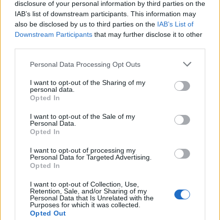
disclosure of your personal information by third parties on the
Φάρμακα αδυνατίσματος: Τι θα συμβεί αν τα
IAB’s list of downstream participants. This information may
κόψετε
also be disclosed by us to third parties on the
IAB’s List of
Downstream Participants
that may further disclose it to other
Συνεχίζονται οι ελλείψεις σε Ozempic, Victoza:
third parties.
Έκκληση στους γιατρούς να μην τα χορηγούν σε
Personal Data Processing Opt Outs
νέους ασθενείς
I want to opt-out of the Sharing of my
Νέα μελέτη επιβεβαιώνει ότι ευρέως
personal data.
χρησιμοποιούμενο γλυκαντικό μπορεί να είναι
Opted In
επικίνδυνο για την καρδιά
I want to opt-out of the Sale of my
Personal Data.
Opted In
I want to opt-out of processing my
Personal Data for Targeted Advertising.
Opted In
I want to opt-out of Collection, Use,
Retention, Sale, and/or Sharing of my
Personal Data that Is Unrelated with the
Purposes for which it was collected.
Opted Out