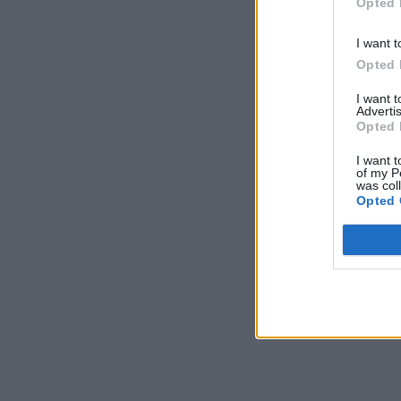
Opted 
I want t
Opted 
I want 
Advertis
Opted 
I want t
of my P
was col
Opted 