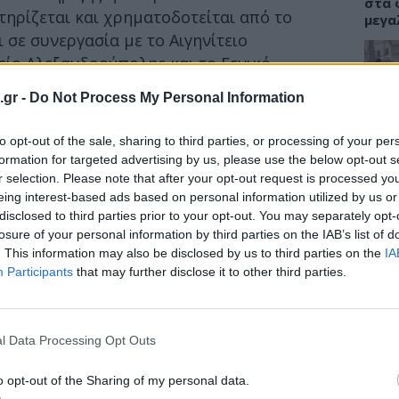
στα 
ηρίζεται και χρηματοδοτείται από το
μεγα
ι σε συνεργασία με το Αιγηνίτειο
είο Αλεξανδρούπολης και το Γενικό
.gr -
Do Not Process My Personal Information
ΕΙΔΗ
ν νησιωτικών και ακριτικών περιοχών, και
to opt-out of the sale, sharing to third parties, or processing of your per
ωφελούμενοι με μέσο όρο ηλικίας τα 72
Γιατ
προσ
formation for targeted advertising by us, please use the below opt-out s
σεισ
r selection. Please note that after your opt-out request is processed y
Συγκ
eing interest-based ads based on personal information utilized by us or
ερα θετικών αποτελεσμάτων του
disclosed to third parties prior to your opt-out. You may separately opt-
γός Υγείας,
Ζωή Ράπτη,
η οποία συμμετείχε
losure of your personal information by third parties on the IAB’s list of
ο Γενικό Νοσοκομείο Σύρου
«Βαρδάκειο και
. This information may also be disclosed by us to third parties on the
IA
μια σχέση – Παρουσίαση Προγράμματος
Participants
that may further disclose it to other third parties.
ΔΙΑ
ριατρικής Υποστήριξης – ΟΠΨΥ».
08:4
Διατ
l Data Processing Opt Outs
δίαι
δεν ε
o opt-out of the Sharing of my personal data.