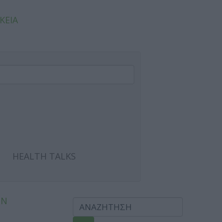
ΚΕΙΑ
HEALTH TALKS
ΩΝ