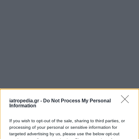
iatropedia.gr -
Do Not Process My Personal
Information
Σε ότι αφορά το εμβόλιο κατά της γρίπης, ο κ.
Λουκίδης είπε πως
«όποιος μπορεί να κάνει το
If you wish to opt-out of the sale, sharing to third parties, or
εμβόλιο για την γρίπη, μετά από 15 ημέρες από την
processing of your personal or sensitive information for
νόσηση με κορονοϊό. Να κάνουμε το εμβόλιο, έχουμε
targeted advertising by us, please use the below opt-out