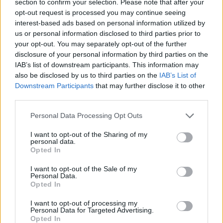
section to confirm your selection. Please note that after your
χρόνο γιατί γρίπη θα έχουμε μέχρι τέλος
opt-out request is processed you may continue seeing
Φεβρουαρίου – αρχές Μαρτίου»
.
interest-based ads based on personal information utilized by
us or personal information disclosed to third parties prior to
Πηγή:
https://www.ant1news.gr
your opt-out. You may separately opt-out of the further
disclosure of your personal information by third parties on the
IAB’s list of downstream participants. This information may
also be disclosed by us to third parties on the
IAB’s List of
Downstream Participants
that may further disclose it to other
third parties.
Personal Data Processing Opt Outs
I want to opt-out of the Sharing of my
personal data.
Opted In
I want to opt-out of the Sale of my
Personal Data.
Opted In
Facebook
Twitter
I want to opt-out of processing my
Tags:
ΑΝΑΠΝΕΥΣΤΙΚΟΣ ΣΥΓΚΥΤΙΑΚΟΣ ΙΟΣ
,
Personal Data for Targeted Advertising.
Opted In
ΓΡΙΠΗ
,
ΚΟΡΟΝΟΙΟΣ