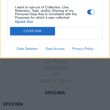
I want to opt-out of Collection, Use,
Retention, Sale, and/or Sharing of my
Personal Data that Is Unrelated with the
Purposes for which it was collected.
Opted Out
ΚΑΤΗΓΟΡΙΕΣ
CONFIRM
ΕΙΔΗΣΕΙΣ
ΥΓΕΙΑ
ΠΑΙΔΙ
Data Deletion
Data Access
Privacy Policy
ΨΥΧΙΚΗ ΥΓΕΙΑ
ΔΙΑΤΡΟΦΗ
ΕΠΙΧΕΙΡΕΙΝ
TIPS
HEALTH TALKS
ΧΡΗΣΙΜΑ
ΧΡΗΣΙΜΑ