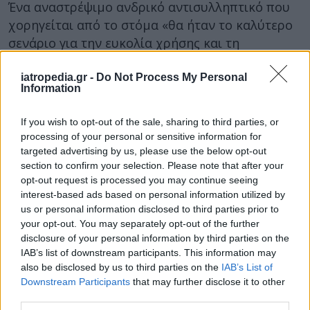
Ένα αναστρέψιμο ανδρικό αντισυλληπτικό που
χορηγείται από το στόμα «θα ήταν το καλύτερο
σενάριο για την ευκολία χρήσης και τη
συμμόρφωση», σημείωσαν οι ερευνητές.
iatropedia.gr -
Do Not Process My Personal
Φωτογραφία:
iStock
Information
ΔΙΑΒΑΣΤΕ ΕΠΙΣΗΣ:
If you wish to opt-out of the sale, sharing to third parties, or
processing of your personal or sensitive information for
Παγκόσμια Ημέρα Ύπνου: Το 1/3 των ενηλίκων
targeted advertising by us, please use the below opt-out
έχουν κάποια διαταραχή – Που μπορεί να
section to confirm your selection. Please note that after your
οδηγήσει η έλλειψη
opt-out request is processed you may continue seeing
interest-based ads based on personal information utilized by
Ζαλάδα: Οι πιθανές αιτίες και τα θρεπτικά
us or personal information disclosed to third parties prior to
συστατικά που βοηθούν στην πρόληψή της
your opt-out. You may separately opt-out of the further
disclosure of your personal information by third parties on the
Αποξηραμένα φρούτα: Τα πολλαπλά οφέλη,
IAB’s list of downstream participants. This information may
αλλά και οι πιθανοί κίνδυνοι για την υγεία
also be disclosed by us to third parties on the
IAB’s List of
Downstream Participants
that may further disclose it to other
third parties.