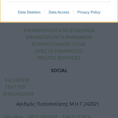
ΧΡΗΣΙΜΑ
Data Deletion
Data Access
Privacy Policy
ΧΡΗΣΙΜΑ
ΕΦΗΜΕΡΕΥΟΝΤΑ ΝΟΣΟΚΟΜΕΙΑ
ΕΦΗΜΕΡΕΥΟΝΤΑ ΦΑΡΜΑΚΕΙΑ
ΕΓΚΥΚΛΟΠΑΙΔΕΙΑ ΥΓΕΙΑΣ
ΟΛΕΣ ΟΙ ΕΦΑΡΜΟΓΕΣ
ΠΡΩΤΕΣ ΒΟΗΘΕΙΕΣ
SOCIAL
FACEBOOK
TWITTER
ΕΠΙΚΟΙΝΩΝΙΑ
Αριθμός Πιστοποίησης Μ.Η.Τ.242021
Site Map
ΟΡΟΙ ΧΡΗΣΗΣ
ΤΑΥΤΟΤΗΤΑ