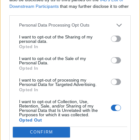
Downstream Participants
that may further disclose it to other
Tags:
ΒΟΥΛΗ
,
ΓΕΝΟΣΗΜΑ
,
ΜΟΥΡΟΥΝΕΛΑΙΟ
,
third parties.
ΠΡΩΤΟΤΥΠΑ
,
ΡΕΠΟΡΤΑΖ ΥΓΕΙΑΣ
,
ΤΙΜΕΣ
,
ΤΙΜΕΣ
ΦΑΡΜΑΚΩΝ
,
ΥΦΥΠΟΥΡΓΟΣ ΥΓΕΙΑΣ
,
ΦΩΤΕΙΝΗ
Personal Data Processing Opt Outs
ΣΚΟΠΟΥΛΗ
I want to opt-out of the Sharing of my
personal data.
Opted In
I want to opt-out of the Sale of my
Personal Data.
ΚΑΤΗΓΟΡΙΕΣ
Opted In
ΕΙΔΗΣΕΙΣ
I want to opt-out of processing my
Personal Data for Targeted Advertising.
ΥΓΕΙΑ
Opted In
ΠΑΙΔΙ
I want to opt-out of Collection, Use,
ΨΥΧΙΚΗ ΥΓΕΙΑ
Retention, Sale, and/or Sharing of my
ΔΙΑΤΡΟΦΗ
Personal Data that Is Unrelated with the
Purposes for which it was collected.
ΕΠΙΧΕΙΡΕΙΝ
Opted Out
TIPS
CONFIRM
HEALTH TALKS