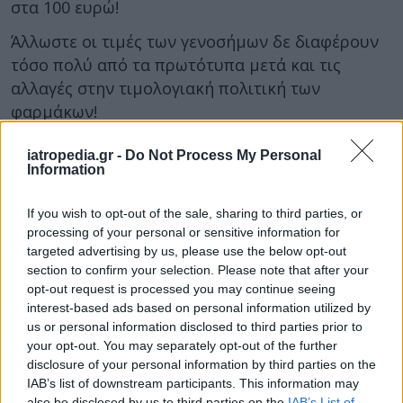
στα 100 ευρώ!
Άλλωστε οι τιμές των γενοσήμων δε διαφέρουν
τόσο πολύ από τα πρωτότυπα μετά και τις
αλλαγές στην τιμολογιακή πολιτική των
φαρμάκων!
iatropedia.gr -
Do Not Process My Personal
Information
If you wish to opt-out of the sale, sharing to third parties, or
processing of your personal or sensitive information for
targeted advertising by us, please use the below opt-out
section to confirm your selection. Please note that after your
opt-out request is processed you may continue seeing
interest-based ads based on personal information utilized by
us or personal information disclosed to third parties prior to
your opt-out. You may separately opt-out of the further
disclosure of your personal information by third parties on the
Facebook
Twitter
IAB’s list of downstream participants. This information may
also be disclosed by us to third parties on the
IAB’s List of