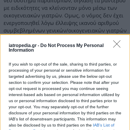
νέο σύστημα παραπομπών, δηλαδή τα ραντεβού
με ειδικότητες να κλείνονταν μόνο μέσω των
οικογενειακών γιατρών. Ομως, ο νόμος δεν έχει
ενεργοποιηθεί λόγω έλλειψης ικανού αριθμού
συμβεβλημένων γενικών/οικογενειακών γιατρών
και ειδικοτήτων, ενώ η νέα Υπουργική Απόφαση
θα παρατείνει κι άλλο την εφαρμογή του
iatropedia.gr -
Do Not Process My Personal
Information
θεσμού.
If you wish to opt-out of the sale, sharing to third parties, or
processing of your personal or sensitive information for
targeted advertising by us, please use the below opt-out
section to confirm your selection. Please note that after your
opt-out request is processed you may continue seeing
interest-based ads based on personal information utilized by
us or personal information disclosed to third parties prior to
your opt-out. You may separately opt-out of the further
disclosure of your personal information by third parties on the
IAB’s list of downstream participants. This information may
also be disclosed by us to third parties on the
IAB’s List of