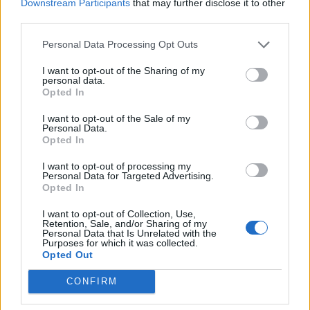
Downstream Participants
that may further disclose it to other
third parties.
Personal Data Processing Opt Outs
Facebook
Twitter
I want to opt-out of the Sharing of my
personal data.
Tags:
ΓΕΝΙΚΟΣ ΓΙΑΤΡΟΣ
,
ΕΙΔΙΚΕΥΜΕΝΟΣ
Opted In
ΓΙΑΤΡΟΣ
,
ΕΟΠΥΥ
,
ΚΕΝΤΡΑ ΥΓΕΙΑΣ
,
ΟΙΚΟΓΕΝΕΙΑΚΟΣ ΓΙΑΤΡΟΣ
,
ΠΡΩΤΟΒΑΘΜΙΑ
I want to opt-out of the Sale of my
Personal Data.
ΠΕΡΙΘΑΛΨΗ ΥΓΕΙΑΣ
,
ΠΦΥ
,
ΣΥΜΒΑΣΕΙΣ ΜΕ
Opted In
ΓΙΑΤΡΟΥΣ
,
Τ.Ο.Μ.Υ
,
ΥΠΟΥΡΓΕΙΟ ΥΓΕΙΑΣ
I want to opt-out of processing my
Personal Data for Targeted Advertising.
Opted In
I want to opt-out of Collection, Use,
Retention, Sale, and/or Sharing of my
ΚΑΤΗΓΟΡΙΕΣ
Personal Data that Is Unrelated with the
Purposes for which it was collected.
Opted Out
ΕΙΔΗΣΕΙΣ
ΥΓΕΙΑ
CONFIRM
ΠΑΙΔΙ