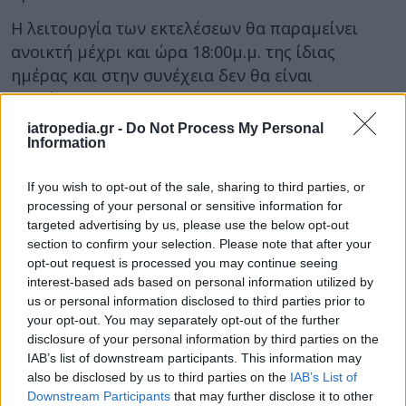
Η λειτουργία των εκτελέσεων θα παραμείνει
ανοικτή μέχρι και ώρα 18:00μ.μ. της ίδιας
ημέρας και στην συνέχεια δεν θα είναι
διαθέσιμη.
Την Τρίτη 27/08 οι εφαρμογές θα είναι πλήρως
iatropedia.gr -
Do Not Process My Personal
λειτουργικές.
Information
If you wish to opt-out of the sale, sharing to third parties, or
processing of your personal or sensitive information for
targeted advertising by us, please use the below opt-out
section to confirm your selection. Please note that after your
opt-out request is processed you may continue seeing
interest-based ads based on personal information utilized by
us or personal information disclosed to third parties prior to
your opt-out. You may separately opt-out of the further
disclosure of your personal information by third parties on the
IAB’s list of downstream participants. This information may
also be disclosed by us to third parties on the
IAB’s List of
Downstream Participants
that may further disclose it to other