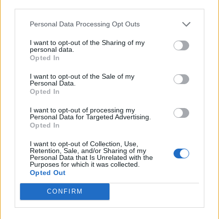
third parties.
Facebook
Twitter
Personal Data Processing Opt Outs
Tags:
EOPYY
I want to opt-out of the Sharing of my
personal data.
Opted In
I want to opt-out of the Sale of my
Personal Data.
ΚΑΤΗΓΟΡΙΕΣ
Opted In
ΕΙΔΗΣΕΙΣ
I want to opt-out of processing my
ΥΓΕΙΑ
Personal Data for Targeted Advertising.
Opted In
ΠΑΙΔΙ
ΨΥΧΙΚΗ ΥΓΕΙΑ
I want to opt-out of Collection, Use,
Retention, Sale, and/or Sharing of my
ΔΙΑΤΡΟΦΗ
Personal Data that Is Unrelated with the
ΕΠΙΧΕΙΡΕΙΝ
Purposes for which it was collected.
Opted Out
TIPS
HEALTH TALKS
CONFIRM
ΧΡΗΣΙΜΑ