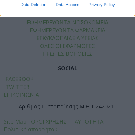
Data Deletion
Data Access
Privacy Policy
ΧΡΗΣΙΜΑ
ΕΦΗΜΕΡΕΥΟΝΤΑ ΝΟΣΟΚΟΜΕΙΑ
ΕΦΗΜΕΡΕΥΟΝΤΑ ΦΑΡΜΑΚΕΙΑ
ΕΓΚΥΚΛΟΠΑΙΔΕΙΑ ΥΓΕΙΑΣ
ΟΛΕΣ ΟΙ ΕΦΑΡΜΟΓΕΣ
ΠΡΩΤΕΣ ΒΟΗΘΕΙΕΣ
SOCIAL
FACEBOOK
TWITTER
ΕΠΙΚΟΙΝΩΝΙΑ
Αριθμός Πιστοποίησης Μ.Η.Τ.242021
Site Map
ΟΡΟΙ ΧΡΗΣΗΣ
ΤΑΥΤΟΤΗΤΑ
Πολιτική απορρήτου