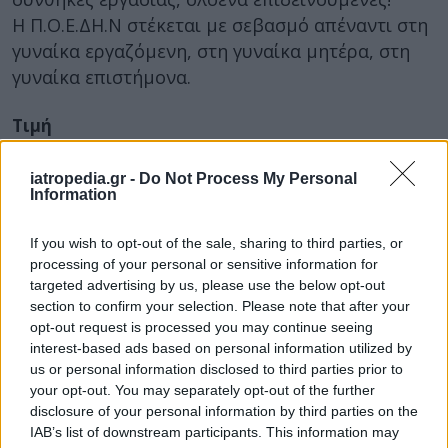
Η Π.Ο.Ε.ΔΗ.Ν στέκεται με σεβασμό απέναντι στη
γυναίκα εργαζόμενη, στη γυναίκα μητέρα, στη
γυναίκα επιστήμονα.
Τιμή
Τιμούμε τον πολλαπλό ρόλο της γυναίκας και
iatropedia.gr -
Do Not Process My Personal
τους διαχρονικούς αγώνες της για την αποδοχή
Information
των αρχών ισότητας! Εξυμνούμε την
πολυδιάστατη προσφορά της σε όλους τους
If you wish to opt-out of the sale, sharing to third parties, or
τομείς – Κοινωνία, Πολιτική, Οικονομία,
processing of your personal or sensitive information for
targeted advertising by us, please use the below opt-out
Συνδικαλισμό, Οικογένεια, Εθελοντισμό…
section to confirm your selection. Please note that after your
Συνεχίζουμε τον αγώνα μας για βελτίωση των
opt-out request is processed you may continue seeing
interest-based ads based on personal information utilized by
συνθηκών εργασίας, προσλήψεις σε Υγεία-
us or personal information disclosed to third parties prior to
Πρόνοια-ΕΚΑΒ, αύξηση της χρηματοδότησης,
your opt-out. You may separately opt-out of the further
αξιοπρεπείς μισθούς και συντάξεις!
disclosure of your personal information by third parties on the
IAB’s list of downstream participants. This information may