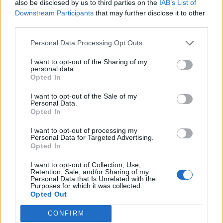
also be disclosed by us to third parties on the
IAB’s List of
Downstream Participants
that may further disclose it to other
third parties.
Personal Data Processing Opt Outs
I want to opt-out of the Sharing of my
personal data.
Opted In
I want to opt-out of the Sale of my
Personal Data.
Opted In
I want to opt-out of processing my
Personal Data for Targeted Advertising.
Opted In
Facebook
Twitter
I want to opt-out of Collection, Use,
Tags:
ΠΑΓΚΟΣΜΙΑ ΗΜΕΡΑ ΤΗΣ ΓΥΝΑΙΚΑΣ
,
Retention, Sale, and/or Sharing of my
Personal Data that Is Unrelated with the
ΠΑΓΚΟΣΜΙΑ ΗΜΕΡΑ ΤΗΣ ΓΥΝΑΙΚΑΣ 2018
,
Purposes for which it was collected.
Opted Out
ΠΟΕΔΗΝ
CONFIRM