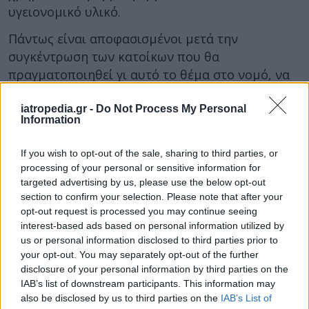
υγειονομικό υλικό.
Πάντως είναι αποφασισμένοι μετά την
συγκέντρωση των κατοίκων που θα
πραγματοποιηθεί γι αυτό το θέμα στο νομό, να
διακόψουν κάθε διοικητική ηλεκτρονική εργασία
και να ετοιμάσουν στην επόμενη συνέλευση τις
iatropedia.gr -
Do Not Process My Personal
Information
παραιτήσεις τους ως απάντηση –όπως λένε-
στην απαξίωση της δημόσιας υγείας στο νομό.
If you wish to opt-out of the sale, sharing to third parties, or
processing of your personal or sensitive information for
ΔΙΑΒΑΣΤΕ ΕΠΙΣΗΣ:
targeted advertising by us, please use the below opt-out
παραίτηση φωτιά του διοικητή νοσοκομείου
section to confirm your selection. Please note that after your
opt-out request is processed you may continue seeing
Ρόδου
interest-based ads based on personal information utilized by
us or personal information disclosed to third parties prior to
πάγωσαν οι διοικητές των νοσοκομείων
your opt-out. You may separately opt-out of the further
Greek statistics για την υγεία
disclosure of your personal information by third parties on the
IAB’s list of downstream participants. This information may
also be disclosed by us to third parties on the
IAB’s List of