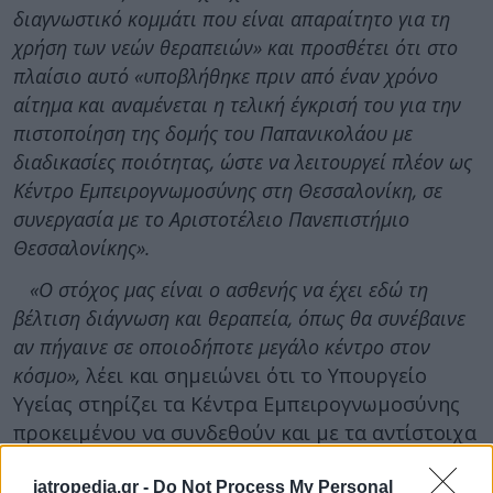
διαγνωστικό κομμάτι που είναι απαραίτητο για τη
χρήση των νεών θεραπειών» και προσθέτει ότι στο
πλαίσιο αυτό «υποβλήθηκε πριν από έναν χρόνο
αίτημα και αναμένεται η τελική έγκρισή του για την
πιστοποίηση της δομής του Παπανικολάου με
διαδικασίες ποιότητας, ώστε να λειτουργεί πλέον ως
Κέντρο Εμπειρογνωμοσύνης στη Θεσσαλονίκη, σε
συνεργασία με το Αριστοτέλειο Πανεπιστήμιο
Θεσσαλονίκης».
«Ο στόχος μας είναι ο ασθενής να έχει εδώ τη
βέλτιση διάγνωση και θεραπεία, όπως θα συνέβαινε
αν πήγαινε σε οποιοδήποτε μεγάλο κέντρο στον
κόσμο»,
λέει και σημειώνει ότι το Υπουργείο
Υγείας στηρίζει τα Κέντρα Εμπειρογνωμοσύνης
προκειμένου να συνδεθούν και με τα αντίστοιχα
ευρωπαϊκά Κέντρα.
iatropedia.gr -
Do Not Process My Personal