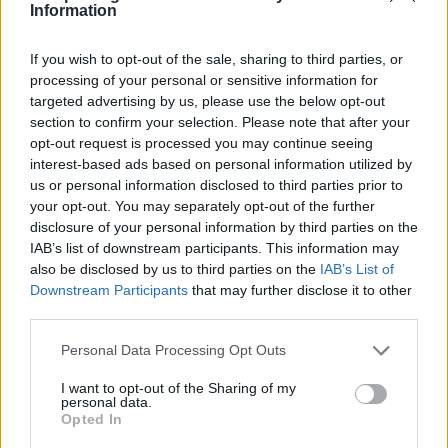
Παράλληλα λειτουργεί σε πολύ υψηλό επίπεδο,
Information
εδώ και πολλά χρόνια, το Αιμορροφιλικό Κέντρο
Βορείου Ελλάδος στο Ιπποκράτειο Νοσοκομείο
If you wish to opt-out of the sale, sharing to third parties, or
processing of your personal or sensitive information for
στη Θεσσαλονίκη, που αφορά ασθενείς με
targeted advertising by us, please use the below opt-out
αιμορραγική διάθεση, κυρίως αιμορροφιλία α
section to confirm your selection. Please note that after your
και β καθώς και νόσο Von Willebrand.
opt-out request is processed you may continue seeing
interest-based ads based on personal information utilized by
Να σημειωθεί πως η κ. Γαβριηλάκη βρίσκεται
us or personal information disclosed to third parties prior to
ανάμεσα στα μέλη της πανεπιστημιακής
your opt-out. You may separately opt-out of the further
κοινότητας του Αριστοτελείου Πανεπιστημίου
disclosure of your personal information by third parties on the
IAB’s list of downstream participants. This information may
Θεσσαλονίκης που βραβεύονται την ερχόμενη
also be disclosed by us to third parties on the
IAB’s List of
Δευτέρα με τα Βραβεία Αριστείας 2025 του
Downstream Participants
that may further disclose it to other
Αριστοτελείου Πανεπιστημίου Θεσσαλονίκης,
third parties.
για τις εξαιρετικές τους επιδόσεις.
Personal Data Processing Opt Outs
I want to opt-out of the Sharing of my
personal data.
Opted In