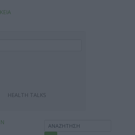
ΚΕΙΑ
HEALTH TALKS
ΩΝ