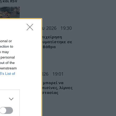
η και RSV
ΣΕΙΣ
06 Αυγούστου 2026
19:30
θράκη: Αγωνιώδης επιχείρηση
sonal or
ωσης 15χρονης – Τραυματίστηκε σε
ατο σημείο στη Γριά Βάθρα
ection to
ou may
 personal
out of the
 downstream
Α
06 Αυγούστου 2026
19:01
B’s List of
βαρές λοιμώξεις που μπορεί να
υμε από το νερό σε πισίνες, λίμνες
ποτάμια – Μέτρα προστασίας