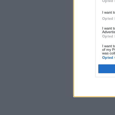
Opted 
I want t
Opted 
I want 
Advertis
Opted 
I want t
of my P
was col
Opted 