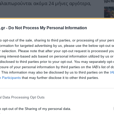
γρίπ
αλαιπωρούνται ακόμα 24 μήνες αργότερα,
ικά αναπτύσσεται μήνες ή εβδομάδες μετά
ρευνητές. Οι πάσχοντες ταλαιπωρούνται από
ΕΙΔΗ
.gr -
Do Not Process My Personal Information
Σαμο
to opt-out of the sale, sharing to third parties, or processing of your per
διάσ
δύσβ
formation for targeted advertising by us, please use the below opt-out s
r selection. Please note that after your opt-out request is processed y
eing interest-based ads based on personal information utilized by us or
disclosed to third parties prior to your opt-out. You may separately opt-
αλού
losure of your personal information by third parties on the IAB’s list of
ΥΓΕΙ
. This information may also be disclosed by us to third parties on the
IA
Participants
that may further disclose it to other third parties.
ίζουν να διεκπεραιώνουν τις καθημερινές
5 σο
ς να πλήξουν την ψυχική τους διάθεση.
πάθο
και 
l Data Processing Opt Outs
o opt-out of the Sharing of my personal data.