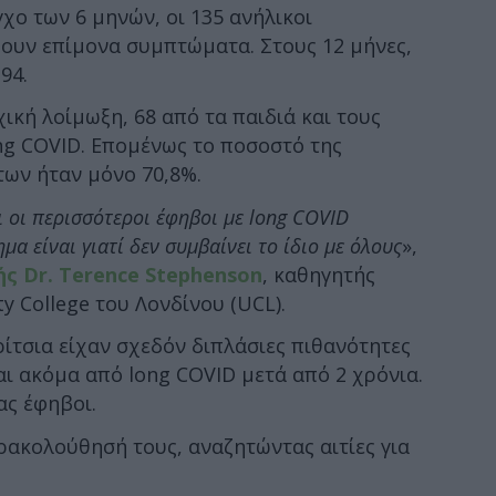
ο των 6 μηνών, οι 135 ανήλικοι
ουν επίμονα συμπτώματα. Στους 12 μήνες,
94.
ική λοίμωξη, 68 από τα παιδιά και τους
g COVID. Επομένως το ποσοστό της
ων ήταν μόνο 70,8%.
 οι περισσότεροι έφηβοι με long COVID
α είναι γιατί δεν συμβαίνει το ίδιο με όλους
»,
ς Dr. Terence Stephenson
, καθηγητής
ty College του Λονδίνου (UCL).
ρίτσια είχαν σχεδόν διπλάσιες πιθανότητες
ι ακόμα από long COVID μετά από 2 χρόνια.
ας έφηβοι.
ρακολούθησή τους, αναζητώντας αιτίες για