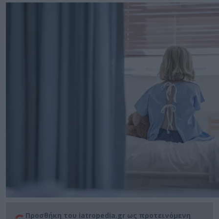
Προσθήκη του iatropedia.gr ως προτεινόμενη