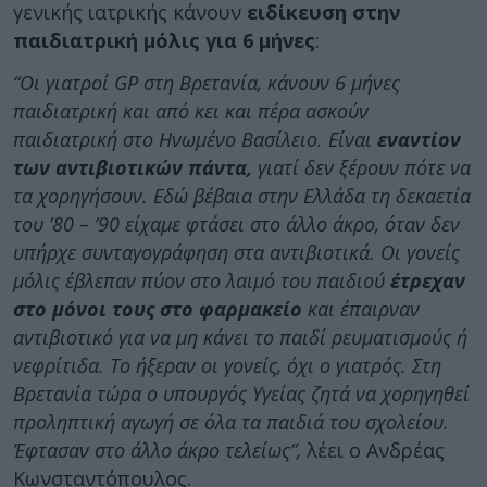
γενικής ιατρικής κάνουν
ειδίκευση στην
παιδιατρική μόλις για 6 μήνες
:
“Οι γιατροί GP στη Βρετανία, κάνουν 6 μήνες
παιδιατρική και από κει και πέρα ασκούν
παιδιατρική στο Ηνωμένο Βασίλειο. Είναι
εναντίον
των αντιβιοτικών πάντα,
γιατί δεν ξέρουν πότε να
τα χορηγήσουν. Εδώ βέβαια στην Ελλάδα τη δεκαετία
του ’80 – ’90 είχαμε φτάσει στο άλλο άκρο, όταν δεν
υπήρχε συνταγογράφηση στα αντιβιοτικά. Οι γονείς
μόλις έβλεπαν πύον στο λαιμό του παιδιού
έτρεχαν
στο μόνοι τους στο φαρμακείο
και έπαιρναν
αντιβιοτικό για να μη κάνει το παιδί ρευματισμούς ή
νεφρίτιδα. Το ήξεραν οι γονείς, όχι ο γιατρός. Στη
Βρετανία τώρα ο υπουργός Υγείας ζητά να χορηγηθεί
προληπτική αγωγή σε όλα τα παιδιά του σχολείου.
Έφτασαν στο άλλο άκρο τελείως”,
λέει ο Ανδρέας
Κωνσταντόπουλος.