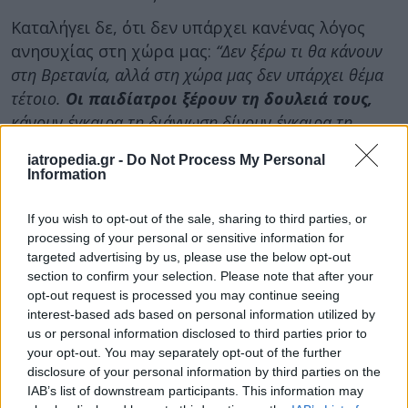
Καταλήγει δε, ότι δεν υπάρχει κανένας λόγος
ανησυχίας στη χώρα μας:
“Δεν ξέρω τι θα κάνουν
στη Βρετανία, αλλά στη χώρα μας δεν υπάρχει θέμα
τέτοιο.
Οι παιδίατροι ξέρουν τη δουλειά τους,
κάνουν έγκαιρα τη διάγνωση δίνουν έγκαιρα τη
θεραπεία και δεν υπάρχει φόβος κανένας να
iatropedia.gr -
Do Not Process My Personal
τρομοκρατούνται οι γονείς”.
Information
Τι να προσέχουν οι γονείς
If you wish to opt-out of the sale, sharing to third parties, or
processing of your personal or sensitive information for
Οι λοιμώξεις από στρεπτόκοκκο, σύμφωνα με
targeted advertising by us, please use the below opt-out
section to confirm your selection. Please note that after your
τον ΕΟΔΥ, προκαλούν διάφορα
συμπτώματα
opt-out request is processed you may continue seeing
όπως πονόλαιμο, πυρετό, ρίγη και μυϊκούς
interest-based ads based on personal information utilized by
πόνους. Εάν το παιδί σας εμφανίζει
αδιαθεσία
,
us or personal information disclosed to third parties prior to
θα πρέπει να επικοινωνήσετε με τον γιατρό σας,
your opt-out. You may separately opt-out of the further
όταν:
disclosure of your personal information by third parties on the
IAB’s list of downstream participants. This information may