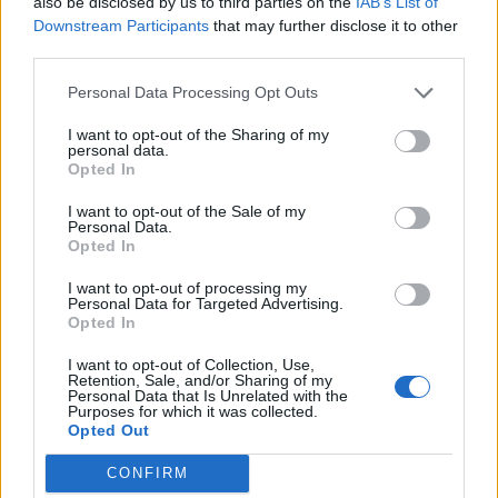
Τα συμπτώματα του παιδιού δεν
also be disclosed by us to third parties on the
IAB’s List of
Downstream Participants
that may further disclose it to other
παρουσιάζουν βελτίωση
third parties.
Το παιδί σας τρώει λιγότερο από το
κανονικό
Personal Data Processing Opt Outs
Το παιδί σας παρουσιάζει σημάδια
I want to opt-out of the Sharing of my
αφυδάτωσης
personal data.
Opted In
Το μωρό σας είναι κάτω των 3 μηνών και
έχει θερμοκρασία 38℃ ή είναι μεγαλύτερο
I want to opt-out of the Sale of my
Personal Data.
από 3 μηνών και έχει θερμοκρασία 39 ℃ ή
Opted In
υψηλότερη
Το παιδί σας φαίνεται πολύ κουρασμένο ή
I want to opt-out of processing my
Personal Data for Targeted Advertising.
ευερέθιστο
Opted In
I want to opt-out of Collection, Use,
Πώς μπορούμε να σταματήσουμε
Retention, Sale, and/or Sharing of my
Personal Data that Is Unrelated with the
την εξάπλωση των λοιμώξεων;
Purposes for which it was collected.
Opted Out
Σύμφωνα με τον ΕΟΔΥ και τον πρόεδρο της
CONFIRM
Παιδιατρικής, Ανδρέα Κωνσταντόπουλο, η
καλή