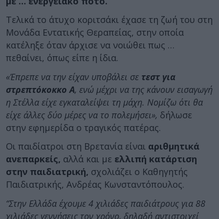
με … ενεργειακό ποτό.
Τελικά το άτυχο κοριτσάκι έχασε τη ζωή του στη
Μονάδα Εντατικής Θεραπείας, στην οποία
κατέληξε όταν άρχισε να νοιώθει πως …
πεθαίνει, όπως είπε η ίδια.
«Έπρεπε να την είχαν υποβάλει σε
τεστ για
στρεπτόκοκκο Α
, ενώ μέχρι να της κάνουν εισαγωγή
η Στέλλα είχε εγκαταλείψει τη μάχη. Νομίζω ότι θα
είχε άλλες δύο μέρες να το πολεμήσει»,
δήλωσε
στην εφημερίδα ο τραγικός πατέρας.
Οι παιδίατροι στη Βρετανία είναι
αριθμητικά
ανεπαρκείς,
αλλά και με
ελλιπή κατάρτιση
στην παιδιατρική,
σχολιάζει ο Καθηγητής
Παιδιατρικής, Ανδρέας Κωνσταντόπουλος.
“Στην Ελλάδα έχουμε 4 χιλιάδες παιδιάτρους για 88
χιλιάδες γεννήσεις τον χρόνο, δηλαδή αντιστοιχεί