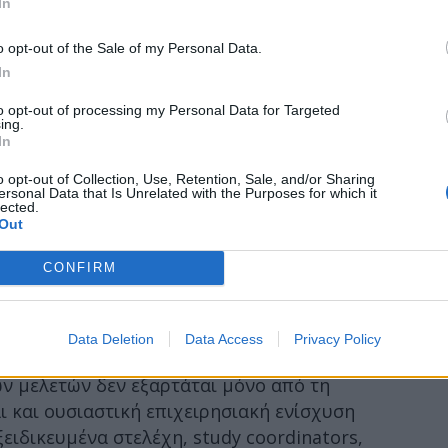
In
αι κοινών πλαισίων λειτουργίας για τα
ύπαρξη ενιαίων διαδικασιών, κοινών
o opt-out of the Sale of my Personal Data.
ιημένων διοικητικών βημάτων μπορεί να
In
σεις, να ενισχύσει τη διαφάνεια και να
to opt-out of processing my Personal Data for Targeted
ο και αξιόπιστο περιβάλλον για τους
ing.
In
ιρείες και τους ερευνητικούς οργανισμούς.
o opt-out of Collection, Use, Retention, Sale, and/or Sharing
λει καθοριστικά και η πρόσφατη ρύθμιση
ersonal Data that Is Unrelated with the Purposes for which it
lected.
ονικά όρια για την υπογραφή συμβάσεων
Out
κών έργων. Η συγκεκριμένη παρέμβαση
ντικότερα προβλήματα που αντιμετώπιζε
CONFIRM
διοικητικές καθυστερήσεις. Η
στις διαδικασίες αποτελούν πλέον
Data Deletion
Data Access
Privacy Policy
τητας σε διεθνές επίπεδο.
ν μελετών δεν εξαρτάται μόνο από τη
ι και ουσιαστική επιχειρησιακή ενίσχυση
ειδικευμένα στελέχη, study coordinators,