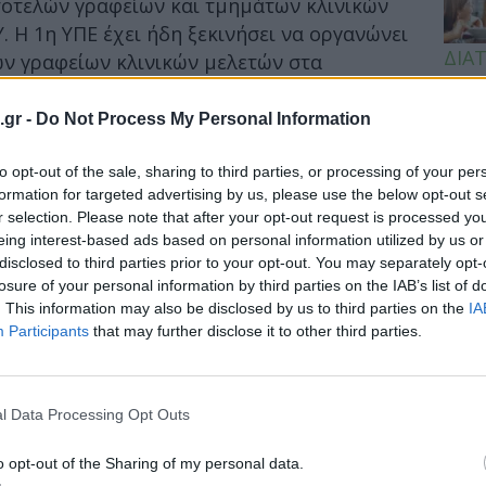
τοτελών γραφείων και τμημάτων κλινικών
. Η 1η ΥΠΕ έχει ήδη ξεκινήσει να οργανώνει
ΔΙΑ
ν γραφείων κλινικών μελετών στα
19:0
χο τη δημιουργία πιο ευέλικτων,
τικών διοικητικών δομών που θα μπορούν
.gr -
Do Not Process My Personal Information
Κεχρ
μπορ
την ερευνητική δραστηριότητα.
χωρί
to opt-out of the sale, sharing to third parties, or processing of your per
υστηματικά στην εκπαίδευση και την
formation for targeted advertising by us, please use the below opt-out s
έκονται στις κλινικές μελέτες. Ήδη έχουν
r selection. Please note that after your opt-out request is processed y
eing interest-based ads based on personal information utilized by us or
και επιμόρφωσης διοικητικών και
disclosed to third parties prior to your opt-out. You may separately opt-
χο την ανάπτυξη κοινής αντίληψης,
losure of your personal information by third parties on the IAB’s list of
 ετοιμότητας σε όλα τα επίπεδα. Η ενίσχυση
. This information may also be disclosed by us to third parties on the
IA
ική προϋπόθεση ώστε τα νοσοκομεία να
Participants
that may further disclose it to other third parties.
 αυξημένες απαιτήσεις της σύγχρονης
l Data Processing Opt Outs
δικασίες
o opt-out of the Sharing of my personal data.
ο σχεδιασμός της 1ης ΥΠΕ για τη δημιουργία