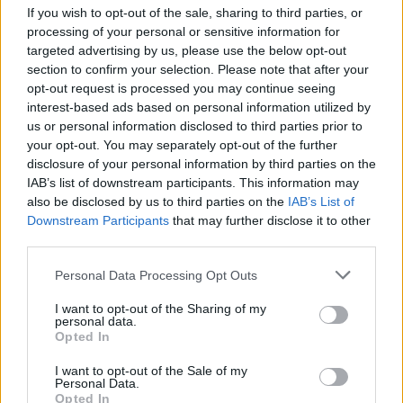
πτώση των ποσοστών εμβολιασμού.
If you wish to opt-out of the sale, sharing to third parties, or
processing of your personal or sensitive information for
Περισσότερα από 250 κρούσματα ιλαράς έχουν
targeted advertising by us, please use the below opt-out
καταγραφεί από την αρχή του έτους στο
section to confirm your selection. Please note that after your
νοτιοδυτικό τμήμα της χώρας, η οποία μετρά
opt-out request is processed you may continue seeing
ήδη δύο νεκρούς, οι πρώτοι στις ΗΠΑ εδώ και 10
interest-based ads based on personal information utilized by
us or personal information disclosed to third parties prior to
χρόνια.
your opt-out. You may separately opt-out of the further
Φωτογραφία:
iStock
disclosure of your personal information by third parties on the
IAB’s list of downstream participants. This information may
ΔΙΑΒΑΣΤΕ ΕΠΙΣΗΣ:
also be disclosed by us to third parties on the
IAB’s List of
Downstream Participants
that may further disclose it to other
CDC: Ανησυχία σε επιδημιολόγους και
third parties.
επιστήμονες από το «μπλακ άουτ» σε σελίδες
Personal Data Processing Opt Outs
για τον HIV και τους ΛΟΑΤΚΙ μετά από εντολή
Τραμπ
I want to opt-out of the Sharing of my
personal data.
Opted In
I want to opt-out of the Sale of my
Personal Data.
Opted In