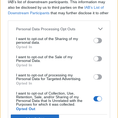
IAB’s list of downstream participants. This information may
ευρύτατα
».
also be disclosed by us to third parties on the
IAB’s List of
Downstream Participants
that may further disclose it to other
Διαβάστε επίσης:
Καρκίνος του
third parties.
παγκρέατος: Νέο φάρμακο αυξάνει
Personal Data Processing Opt Outs
σημαντικά την επιβίωση των
I want to opt-out of the Sharing of my
ασθενών με μεταστάσεις
personal data.
Opted In
I want to opt-out of the Sale of my
Για την ενέσιμη θεραπεία, «
η μελέτη της Johnson &
Personal Data.
Opted In
Johnson για το μονοκλωνικό αντίσωμα, νομίζω ότι
θέλει αρκετές ακόμα μελέτες, αλλά είναι και αυτό
I want to opt-out of processing my
Personal Data for Targeted Advertising.
πάρα πολύ υποσχόμενο
», κατέληξε.
Opted In
Φωτογραφία iStock
I want to opt-out of Collection, Use,
Retention, Sale, and/or Sharing of my
Personal Data that Is Unrelated with the
Purposes for which it was collected.
Opted Out