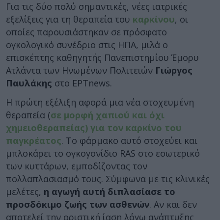
Για τις δύο πολύ σημαντικές, νέες ιατρικές
εξελίξεις για τη θεραπεία του
καρκίνου
, οι
οποίες παρουσιάστηκαν σε πρόσφατο
ογκολογικό συνέδριο στις ΗΠΑ, μιλά ο
επισκέπτης καθηγητής Πανεπιστημίου Έμορυ
Ατλάντα των Ηνωμένων Πολιτειών
Γιώργος
Παυλάκης
στο ΕΡΤnews.
Η πρώτη εξέλιξη αφορά μια νέα στοχευμένη
θεραπεία (
σε μορφή χαπιού και όχι
χημειοθεραπείας) για τον καρκίνο του
παγκρέατος
. Το φάρμακο αυτό στοχεύει και
μπλοκάρει το ογκογονίδιο RAS στο εσωτερικό
των κυττάρων, εμποδίζοντας τον
πολλαπλασιασμό τους. Σύμφωνα με τις κλινικές
μελέτες,
η αγωγή αυτή διπλασίασε το
προσδόκιμο ζωής των ασθενών
. Αν και δεν
αποτελεί την οριστική ίαση λόγω ανάπτυξης