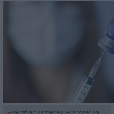
Προσθήκη του iatropedia.gr ως προτεινόμενη