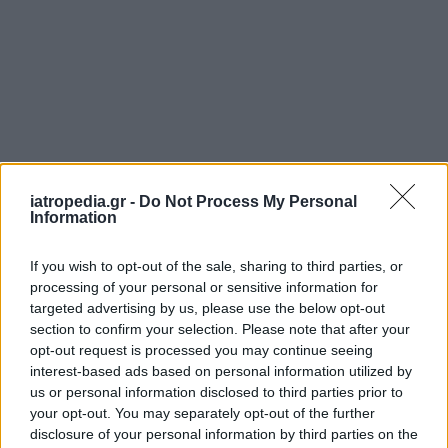
iatropedia.gr -
Do Not Process My Personal
Information
Όσον αφορά το φάρμακο σε μορφή χαπιού για
If you wish to opt-out of the sale, sharing to third parties, or
τον καρκίνο του παγκρέατος, «πολύ σύντομα θα
processing of your personal or sensitive information for
έχει εγκριθεί», υποστηρίζει ο καθηγητής. «
Αυτή
targeted advertising by us, please use the below opt-out
τη στιγμή η εταιρεία που το παράγει, η Revolution
section to confirm your selection. Please note that after your
opt-out request is processed you may continue seeing
Therapeutics, έχει κάνει αίτηση για την έγκρισή του.
interest-based ads based on personal information utilized by
Νομίζω ότι θα γίνει πολύ γρήγορα και στην Αμερική
us or personal information disclosed to third parties prior to
και στην Ευρώπη με βάση τα μέχρι τώρα
your opt-out. You may separately opt-out of the further
αποτελέσματα, ώστε να μπορεί να χρησιμοποιηθεί
disclosure of your personal information by third parties on the