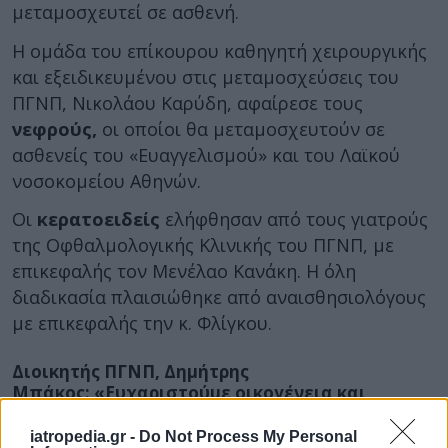
μεταμοσχευτεί σε ασθενή.
Η ομάδα του επίκουρου καθηγητή χειρουργικής
και εξειδικευμένου στις μεταμοσχεύσεις του
ΠΓΝΠ, Νικολάου Καρύδη, αφαίρεσε τους
νεφρούς,
οι οποίοι θα μεταμοσχευτούν σε
ασθενείς του «Ευαγγελισμού» και του Λαϊκού
νοσοκομείου Αθηνών.
Οι
κερατοειδείς
ελήφθησαν από τους γιατρούς
της Οφθαλμολογικής Κλινικής του ΠΓΝΠ, με
επικεφαλής τον Μενέλαο Κανάκη. Η όλη
διαδικασία πλαισιώθηκε από αναισθησιολόγους
με επικεφαλής την κ. Φλίγκου.
Διοικητής ΠΓΝΠ, Δημήτρης
Μπάκος: «Ευχαριστούμε οικογένεια και
προσωπικό»
iatropedia.gr -
Do Not Process My Personal