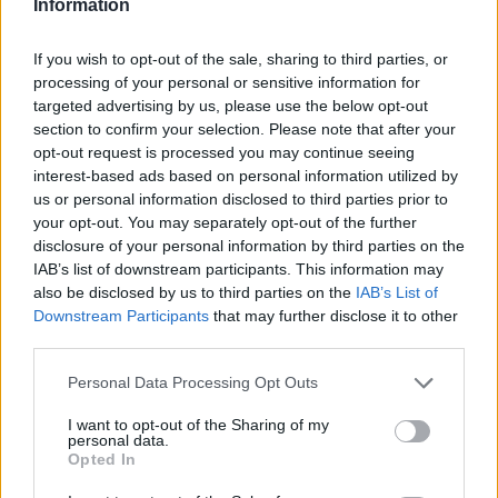
Ο διοικητής του ΠΓΝΠ, Δημήτρης Μπάκος, είπε
Information
στην εφημερίδα «Πελοπόννησος»:
«Ευχαριστούμε
θερμά την οικογένεια της εκλιπούσης η οποία στη
If you wish to opt-out of the sale, sharing to third parties, or
processing of your personal or sensitive information for
δύσκολη στιγμή της ζωής τους αποφάσισαν να
targeted advertising by us, please use the below opt-out
δώσουν ζωή και μία δεύτερη ευκαιρία να ζήσουν σε
section to confirm your selection. Please note that after your
κάποιους συνανθρώπους που περίμεναν αυτά τα
opt-out request is processed you may continue seeing
πολύτιμα δώρα που θα τους κρατήσουν στη ζωή.
interest-based ads based on personal information utilized by
us or personal information disclosed to third parties prior to
Ευχαριστίες πολλές οφείλουμε και στο προσωπικό
your opt-out. You may separately opt-out of the further
μας όλων των ειδικοτήτων και των κατηγοριών που
disclosure of your personal information by third parties on the
εργάζεται με αφοσίωση και μεριμνά ώστε να μην
IAB’s list of downstream participants. This information may
χάνονται οι ευκαιρίες διάσωσης κάποιων
also be disclosed by us to third parties on the
IAB’s List of
πασχόντων. Το έργο τους είναι πολύτιμο και τους
Downstream Participants
that may further disclose it to other
third parties.
ευχαριστούμε»
.
Personal Data Processing Opt Outs
Πηγή:
https://pelop.gr
I want to opt-out of the Sharing of my
φωτό: iStock
personal data.
Opted In