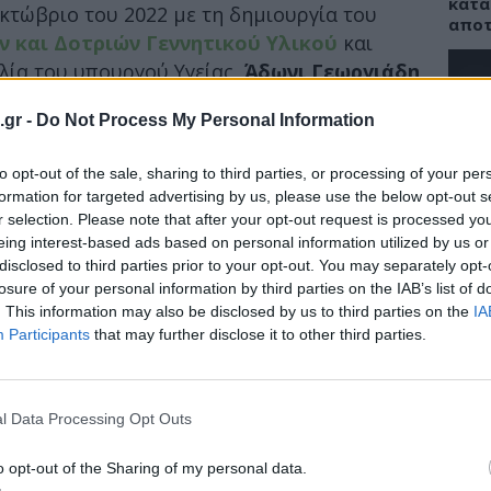
κατά
τώβριο του 2022 με τη δημιουργία του
αποτ
 και Δοτριών Γεννητικού Υλικού
και
ία του υπουργού Υγείας,
Άδωνι Γεωργιάδη
ηφίστηκε από την Ολομέλεια της Βουλής στα
.gr -
Do Not Process My Personal Information
ΕΙΔΗ
ανοποίησε περίπου
12.000 ζευγάρια και
to opt-out of the sale, sharing to third parties, or processing of your per
Αντό
νταν εδώ και ενάμιση χρόνο με “δεμένα
το κ
formation for targeted advertising by us, please use the below opt-out s
στη 
r selection. Please note that after your opt-out request is processed y
ιοποιήσουν τα έμβρυά τους για την
eing interest-based ads based on personal information utilized by us or
διού.
disclosed to third parties prior to your opt-out. You may separately opt-
losure of your personal information by third parties on the IAB’s list of
Γραμμ. της Ελληνικής Εταιρείας
. This information may also be disclosed by us to third parties on the
IA
ιστημονικός Διευθυντής της Κλινικής
ΠΑΙΔ
Participants
that may further disclose it to other third parties.
ντας στο
iatropedia.gr
πόσο σημαντική
Παγκ
θρο 55 του νόμου 5102/2024 (ΦΕΚ 55/Α/13-4-
Θηλα
φατα στη Βουλή.
πρώτ
l Data Processing Opt Outs
παιδ
o opt-out of the Sharing of my personal data.