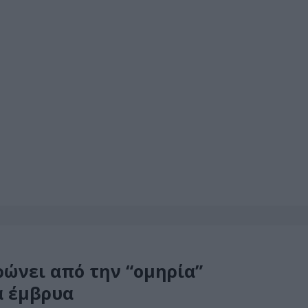
ώνει από την “ομηρία”
α έμβρυα