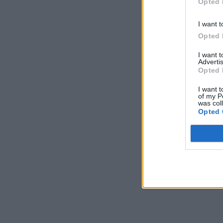
Opted 
I want t
Opted 
I want 
Advertis
Opted 
I want t
of my P
was col
Opted 