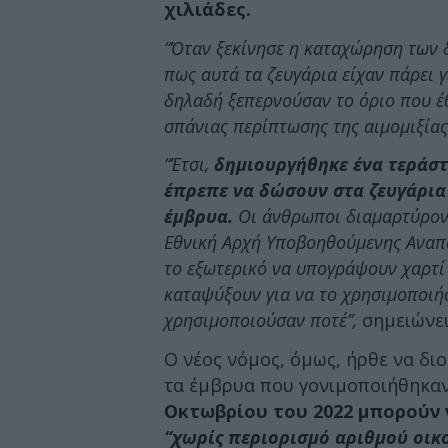
χιλιάδες.
“Όταν ξεκίνησε η καταχώρηση των
πως αυτά τα ζευγάρια είχαν πάρει 
δηλαδή ξεπερνούσαν το όριο που έθ
σπάνιας περίπτωσης της αιμομιξίας
“Έτσι,
δημιουργήθηκε ένα τεράστι
έπρεπε να δώσουν στα ζευγάρια
έμβρυα.
Οι άνθρωποι διαμαρτύροντα
Εθνική Αρχή Υποβοηθούμενης Αναπ
το εξωτερικό να υπογράψουν χαρτί 
καταψύξουν για να το χρησιμοποιήσ
χρησιμοποιούσαν ποτέ”,
σημειώνει
Ο νέος νόμος, όμως, ήρθε να δι
τα έμβρυα που γονιμοποιήθηκαν
Οκτωβρίου του 2022 μπορούν 
“χωρίς περιορισμό αριθμού οικ