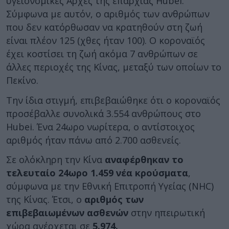
υγειονομικές Αρχές της επαρχίας Hubei.
Σύμφωνα με αυτόν, ο αριθμός των ανθρώπων
που δεν κατόρθωσαν να κρατηθούν στη ζωή
είναι πλέον 125 (χθες ήταν 100). Ο κοροναϊός
έχει κοστίσει τη ζωή ακόμα 7 ανθρώπων σε
άλλες περιοχές της Κίνας, μεταξύ των οποίων το
Πεκίνο.
Την ίδια στιγμή, επιβεβαιώθηκε ότι ο κοροναϊός
προσέβαλλε συνολικά 3.554 ανθρώπους στο
Hubei. Ένα 24ωρο νωρίτερα, ο αντίστοιχος
αριθμός ήταν πάνω από 2.700 ασθενείς.
Σε ολόκληρη την Κίνα
αναφέρθηκαν
το
τελευταίο 24ωρο 1.459 νέα κρούσματα
,
σύμφωνα με την Εθνική Επιτροπή Υγείας (NHC)
της Κίνας. Έτσι, ο
αριθμός των
επιβεβαιωμένων ασθενών
στην ηπειρωτική
χώρα ανέρχεται σε
5.974.