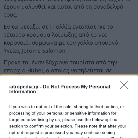
έχουν μολυνθεί και αυτοί από τη συνάδελφό
τους.
Εν τω μεταξύ, στη Γαλλία εντοπίστηκε το
τέταρτο κρούσμα λοίμωξης από το νέο
κοροναϊό, σύμφωνα με τον γάλλο υπουργό
Υγείας Jerome Salomon.
Πρόκειται έναν 80χρονο τουρίστα από την
επαρχία Hubei, ο οποίος νοσηλεύεται σε
νοσοκομείο στο Παρίσι. Η κατάστασή του «είναι
σοβαρή», είπε ο κ. Salomon.
iatropedia.gr -
Do Not Process My Personal
Information
Τρίτο περιστατικό στον Καναδά
If you wish to opt-out of the sale, sharing to third parties, or
Στον Καναδά, ο υπουργός Υγείας της Βρετανικής
processing of your personal or sensitive information for
Κολομβίας ανακοίνωσε πως καταγράφηκε το
targeted advertising by us, please use the below opt-out
section to confirm your selection. Please note that after your
πρώτο «σχεδόν επιβεβαιωμένο» κρούσμα στα
opt-out request is processed you may continue seeing
εδάφη της. Ο κοροναϊός ανιχνεύθηκε σε άνδρα ο