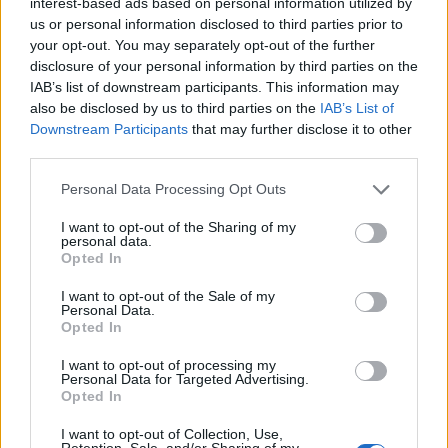
interest-based ads based on personal information utilized by
οποίος είχε ταξιδεύσει στην πόλη Wuhan και
us or personal information disclosed to third parties prior to
επέστρεψε στο Βανκούβερ την περασμένη
your opt-out. You may separately opt-out of the further
disclosure of your personal information by third parties on the
εβδομάδα.
IAB’s list of downstream participants. This information may
Το Wuhan είναι η πρωτεύουσα της επαρχίας
also be disclosed by us to third parties on the
IAB’s List of
Downstream Participants
that may further disclose it to other
Hubei της Κίνας και επίκεντρο της μεγάλης
third parties.
επιδημίας του κοροναϊού.
Personal Data Processing Opt Outs
Ο άνδρας, που έχει ηλικία 40-49 ετών, εκδήλωσε
συμπτώματα από το αναπνευστικό και βρίσκεται
I want to opt-out of the Sharing of my
personal data.
σε καραντίνα στο σπίτι του. Βγήκε θετικός στον
Opted In
κοροναϊό στην πρώτη εξέταση, αλλά οι Αρχές
I want to opt-out of the Sale of my
αναμένουν επαλήθευση του αποτελέσματος για
Personal Data.
Opted In
να τον θεωρήσουν οριστικό κρούσμα.
I want to opt-out of processing my
Πρόκειται για το τρίτο κρούσμα στον Καναδά. Τα
Personal Data for Targeted Advertising.
άλλα δύο ήταν ένας 55χρονος άνδρας και η
Opted In
53χρονη σύζυγός του, την οποία μόλυνε εκείνος.
I want to opt-out of Collection, Use,
Retention, Sale, and/or Sharing of my