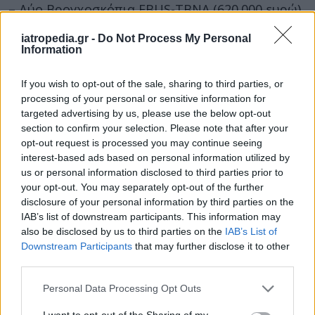
– Δύο Βρογχοσκόπια EBUS-TBNA (620.000 ευρώ)
– Οπτική Τομογραφία Συνοχής OCT (123.000
iatropedia.gr -
Do Not Process My Personal
Information
ευρώ)
– Χειρουργικό Μικροσκόπιο (175.000 ευρώ)
If you wish to opt-out of the sale, sharing to third parties, or
processing of your personal or sensitive information for
– Πλήρης Πύργος Ενδοσκοπήσεων (250.000
targeted advertising by us, please use the below opt-out
ευρώ)
section to confirm your selection. Please note that after your
opt-out request is processed you may continue seeing
– Πύργος ΩΡΛ Χειρουργικός Ενδοσκοπικός
interest-based ads based on personal information utilized by
(41.000 ευρώ).
us or personal information disclosed to third parties prior to
your opt-out. You may separately opt-out of the further
Όπως υπογράμμισε ο περιφερειάρχης Ν.
disclosure of your personal information by third parties on the
Χαρδαλιάς, εντός του 2024,
αναμένεται και νέα
IAB’s list of downstream participants. This information may
also be disclosed by us to third parties on the
IAB’s List of
πρόσκληση για την περαιτέρω θωράκιση και
Downstream Participants
that may further disclose it to other
αναβάθμιση του ιατρικού εξοπλισμού και
third parties.
των υπόλοιπων νοσοκομείων της Αττικής
.
Personal Data Processing Opt Outs
Πηγή: ΑΠΕ – ΜΠΕ / Φωτογραφία αρχείου
I want to opt-out of the Sharing of my