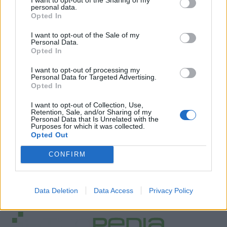
EUROKINISSI
personal data.
Opted In
I want to opt-out of the Sale of my
Personal Data.
Opted In
I want to opt-out of processing my
Personal Data for Targeted Advertising.
Opted In
I want to opt-out of Collection, Use,
Retention, Sale, and/or Sharing of my
Personal Data that Is Unrelated with the
Purposes for which it was collected.
Opted Out
Facebook
Twitter
CONFIRM
Tags:
ΙΑΤΡΙΚΟΣ ΕΞΟΠΛΙΣΜΟΣ
,
ΣΤΡΑΤΙΩΤΙΚΑ
ΝΟΣΟΚΟΜΕΙΑ
Data Deletion
Data Access
Privacy Policy