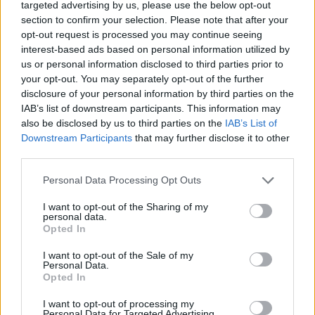
Κωνσταντίνος Πάντος, Διευθυντής της ΓΕΝΕΣΙΣ
targeted advertising by us, please use the below opt-out
section to confirm your selection. Please note that after your
Αθηνών, προσθέτοντας ότι:
«Στόχος μας είναι να
opt-out request is processed you may continue seeing
δώσουμε νέα ώθηση στον ιατρικό τουρισμό και
interest-based ads based on personal information utilized by
ταυτόχρονα να αναδείξουμε τη συμβολή της Ελλάδας
us or personal information disclosed to third parties prior to
στον ευαίσθητο τομέα της εκπαίδευσης των
your opt-out. You may separately opt-out of the further
επαγγελματιών υγείας στα θέματα της εξωσωματικής
disclosure of your personal information by third parties on the
IAB’s list of downstream participants. This information may
γονιμοποίησης. Ήδη, με τις συμφωνίες που έχουν
also be disclosed by us to third parties on the
IAB’s List of
επιτευχθεί με Πανεπιστήμια άλλων χωρών, τα
Downstream Participants
that may further disclose it to other
εκπαιδευτικά μας προγράμματα έχουν βγει εκτός των
third parties.
Ελληνικών συνόρων»
.
Personal Data Processing Opt Outs
Δήλωση του Γ.Πατούλη προέδρου του ΙΣΑ
I want to opt-out of the Sharing of my
και της ΚΕΔΕ
personal data.
Opted In
Η χώρα μας διαθέτει υψηλά καταρτισμένο
I want to opt-out of the Sale of my
επιστημονικό δυναμικό και την πλέον σύγχρονη
Personal Data.
τεχνογνωσία στο χώρο της υγείας, την οποία
Opted In
μπορεί να εξάγει και να δημιουργήσει
I want to opt-out of processing my
προστιθέμενη αξία για τη χώρα ανοίγοντας
Personal Data for Targeted Advertising.