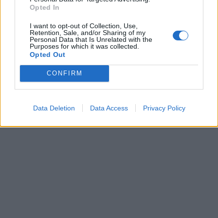
Opted In
νέους δρόμους στο εξωτερικό. Εξάλλου η
επιστήμη δεν γνωρίζει σύνορα ειδικά μέσα στην
I want to opt-out of Collection, Use,
Retention, Sale, and/or Sharing of my
οικογένεια της Ευρώπης και στόχος είναι πάντα
Personal Data that Is Unrelated with the
Purposes for which it was collected.
το καλό του ασθενή. Είναι πολύ σημαντικό που
Opted Out
οι γυναίκες της γειτονικής χώρας θα μπορούν
πλέον να έχουν το υψηλό επίπεδο υπηρεσιών
CONFIRM
υγείας που έχουν και οι ελληνίδες και μάλιστα
στον τόσο ευαίσθητο τομέα της μητρότητας.
Data Deletion
Data Access
Privacy Policy