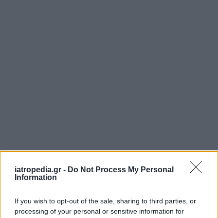
«Πρόκειται για μία υπερσύγχρονη κλινική, που έχει
iatropedia.gr -
Do Not Process My Personal
Information
σχεδιαστεί σύμφωνα με τα πιο αυστηρά διεθνή
πρότυπα που ήδη εφαρμόζονται σε κορυφαία
If you wish to opt-out of the sale, sharing to third parties, or
νοσοκομεία σε όλο τον κόσμο»
, υπογράμμισε ο Δρ.
processing of your personal or sensitive information for