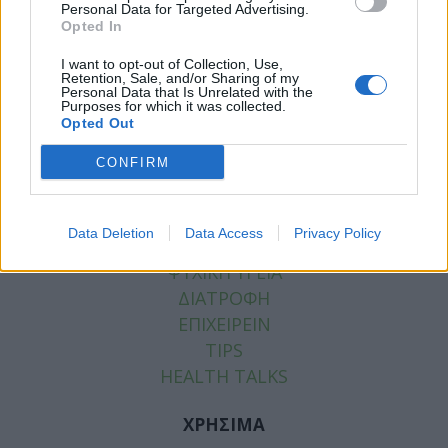
Facebook
Twitter
Personal Data for Targeted Advertising.
Opted In
Tags:
ΓΡΙΠΗ
,
ΚΟΡΟΝΟΙΟΣ
,
ΝΙΚΟΣ ΤΖΑΝΑΚΗΣ
I want to opt-out of Collection, Use,
Retention, Sale, and/or Sharing of my
Personal Data that Is Unrelated with the
Purposes for which it was collected.
Opted Out
ΚΑΤΗΓΟΡΙΕΣ
CONFIRM
ΕΙΔΗΣΕΙΣ
ΥΓΕΙΑ
Data Deletion
Data Access
Privacy Policy
ΠΑΙΔΙ
ΨΥΧΙΚΗ ΥΓΕΙΑ
ΔΙΑΤΡΟΦΗ
ΕΠΙΧΕΙΡΕΙΝ
TIPS
HEALTH TALKS
ΧΡΗΣΙΜΑ