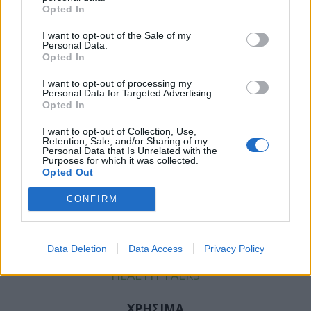
Opted In
Facebook
Twitter
I want to opt-out of the Sale of my
Tags:
ΚΑΛΟΗΘΕΙΣ ΟΓΚΟΙ
,
ΟΓΚΟΣ ΕΓΚΕΦΑΛΟΥ
Personal Data.
Opted In
I want to opt-out of processing my
Personal Data for Targeted Advertising.
Opted In
ΚΑΤΗΓΟΡΙΕΣ
I want to opt-out of Collection, Use,
Retention, Sale, and/or Sharing of my
ΕΙΔΗΣΕΙΣ
Personal Data that Is Unrelated with the
Purposes for which it was collected.
ΥΓΕΙΑ
Opted Out
ΠΑΙΔΙ
CONFIRM
ΨΥΧΙΚΗ ΥΓΕΙΑ
ΔΙΑΤΡΟΦΗ
ΕΠΙΧΕΙΡΕΙΝ
Data Deletion
Data Access
Privacy Policy
TIPS
HEALTH TALKS
ΧΡΗΣΙΜΑ