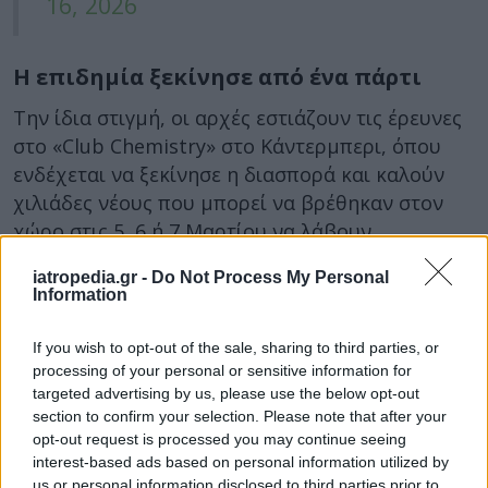
16, 2026
Η επιδημία ξεκίνησε από ένα πάρτι
Την ίδια στιγμή, οι αρχές εστιάζουν τις έρευνες
στο «Club Chemistry» στο Κάντερμπερι, όπου
ενδέχεται να ξεκίνησε η διασπορά και καλούν
χιλιάδες νέους που μπορεί να βρέθηκαν στον
χώρο στις 5, 6 ή 7 Μαρτίου να λάβουν
προληπτική θεραπεία. Σύμφωνα με τον
iatropedia.gr -
Do Not Process My Personal
ιδιοκτήτη του νυχτερινού κέντρου, στο
Information
διάστημα αυτό περισσότερα από 2.000 άτομα
είχαν επισκεφθεί το κλαμπ.
If you wish to opt-out of the sale, sharing to third parties, or
processing of your personal or sensitive information for
Παράλληλα, εξετάζεται το ενδεχόμενο η κοινή
targeted advertising by us, please use the below opt-out
χρήση ηλεκτρονικών τσιγάρων να συνέβαλε
section to confirm your selection. Please note that after your
στην ταχύτερη μετάδοση
καθώς δύο κορίτσια,
opt-out request is processed you may continue seeing
interest-based ads based on personal information utilized by
που λέγεται ότι βρέθηκαν στο κλαμπ και
us or personal information disclosed to third parties prior to