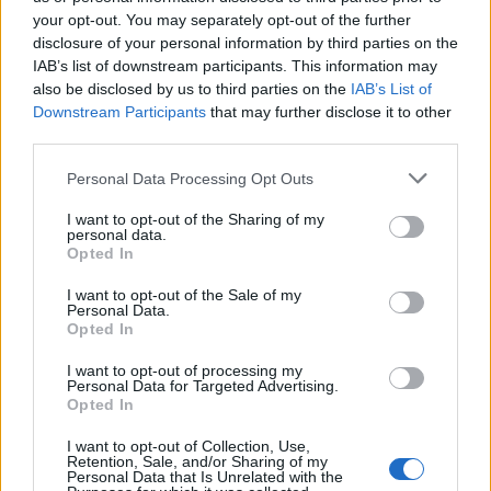
μοιράζονταν τσιγάρα μεταξύ τους,
your opt-out. You may separately opt-out of the further
εμφάνισαν ύποπτα συμπτώματα
disclosure of your personal information by third parties on the
μηνιγγίτιδας
.
IAB’s list of downstream participants. This information may
also be disclosed by us to third parties on the
IAB’s List of
Η δρ. Αμιρταλίνγκαμ επιβεβαίωσε επίσης ότι η
Downstream Participants
that may further disclose it to other
μηνιγγίτιδα θα μπορούσε να μεταδοθεί μέσω
third parties.
της κοινής χρήσης συσκευών ατμίσματος, καθώς
Personal Data Processing Opt Outs
γενικότερα μεταδίδεται μέσω της στενής
I want to opt-out of the Sharing of my
επαφής.
personal data.
Opted In
Διαβάστε επίσης:
Μηνιγγίτιδα στα
I want to opt-out of the Sale of my
παιδιά: Συμπτώματα, αίτια και η
Personal Data.
Opted In
σημασία της έγκαιρης διάγνωσης
I want to opt-out of processing my
Personal Data for Targeted Advertising.
Opted In
Με πληροφορίες από:
Guardian
,
Daily Mail
/
I want to opt-out of Collection, Use,
Φωτογραφία iStock
Retention, Sale, and/or Sharing of my
Personal Data that Is Unrelated with the