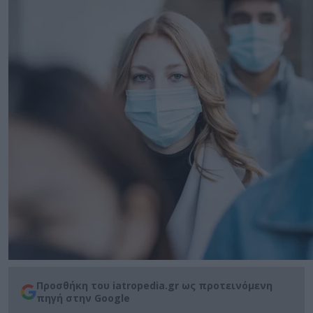
Προσθήκη του iatropedia.gr ως προτεινόμενη
πηγή στην Google