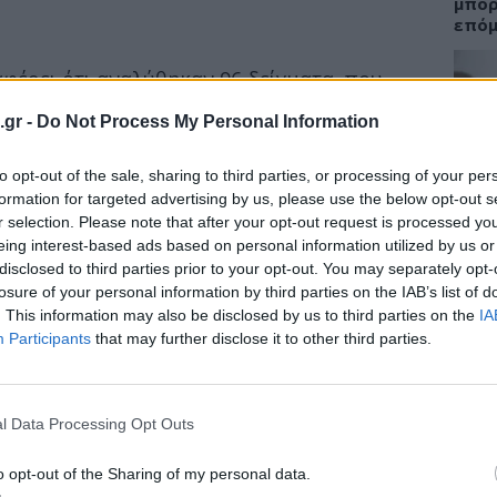
μπορ
επόμ
φέρει ότι αναλύθηκαν 96 δείγματα, που
νουαρίου 2021
και προέρχονται από την
.gr -
Do Not Process My Personal Information
ΟΜΟ
υνολικά
31 δείγματα θετικά
για το στέλεχος
14:3
to opt-out of the sale, sharing to third parties, or processing of your per
012/01 (Lineage Β.1.1.7), τα οποία
formation for targeted advertising by us, please use the below opt-out s
Ακμή
r selection. Please note that after your opt-out request is processed y
καθα
eing interest-based ads based on personal information utilized by us or
disclosed to third parties prior to your opt-out. You may separately opt-
losure of your personal information by third parties on the IAB’s list of
πό
νοσοκομεία
. This information may also be disclosed by us to third parties on the
IA
είας
Participants
that may further disclose it to other third parties.
ΕΙΔΗ
αυτοποιηθεί
204 δείγματα θετικά
για το
Βασι
Ποιε
K lineage και ένα
Περι
l Data Processing Opt Outs
.1.351/South Africa του ιού SARS-CoV-2.
o opt-out of the Sharing of my personal data.