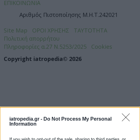
ΕΠΙΚΟΙΝΩΝΙΑ
Αριθμός Πιστοποίησης Μ.Η.Τ.242021
Site Map
ΟΡΟΙ ΧΡΗΣΗΣ
ΤΑΥΤΟΤΗΤΑ
Πολιτική απορρήτου
Πληροφορίες α.27 Ν.5253/2025
Cookies
Copyright iatropedia© 2026
iatropedia.gr -
Do Not Process My Personal
Information
If you wish to opt-out of the sale, sharing to third parties, or