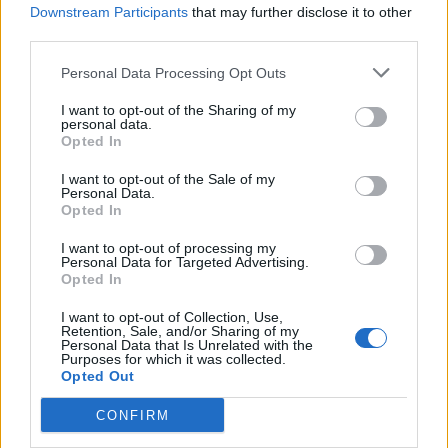
για το δέρμα σας.
Downstream Participants
that may further disclose it to other
third parties.
Θα χρειαστείτε:
Personal Data Processing Opt Outs
-Ένα αυγό
I want to opt-out of the Sharing of my
-Μια καθαρή πετσέτα
personal data.
Opted In
-Ένα μικρό μπολ
I want to opt-out of the Sale of my
-Λίγο χαρτί τουαλέτας ή χαρτομάντηλο
Personal Data.
Opted In
Τι να κάνετε:
I want to opt-out of processing my
Personal Data for Targeted Advertising.
-Διαχωρίστε τον κρόκο από ασπράδι του αυγού
Opted In
-Πλύνετε το πρόσωπό σας
I want to opt-out of Collection, Use,
Retention, Sale, and/or Sharing of my
Personal Data that Is Unrelated with the
-Στεγνώστε το πρόσωπό σας
Purposes for which it was collected.
Opted Out
-Εφαρμόστε το ασπράδι στο δέρμα σας κάνοντας
μια λεπτή στρώση
CONFIRM