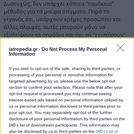
Δυστυχώς, δεν υπάρχει κάποια “πανάκεια”
μέθοδος για τα μαύρα στίγματα. Παρά το
γεγονός ότι, υπάρχουν κρέμες προσώπου και
άλλες αλοιφές, αυτές μπορούν μόνο να
εξαλείψουν τα σημάδια και όχι να “χτυπήσουν”
την αιτία του προβλήματος. Ωστόσο, υπάρχει
μια εξαιρετική θεραπεία που μπορεί να κάνει
iatropedia.gr -
Do Not Process My Personal
Information
θαύματα για το δέρμα σας. Και το καλύτερο είναι
ότι πρόκειται για μια απόλυτα φυσική επιλογή,
If you wish to opt-out of the sale, sharing to third parties, or
χωρίς παρενέργειες.
processing of your personal or sensitive information for
targeted advertising by us, please use the below opt-out
Μάσκα με ασπράδι αυγού για τα μαύρα
section to confirm your selection. Please note that after your
στίγματα
opt-out request is processed you may continue seeing
interest-based ads based on personal information utilized by
Αυτή η μάσκα δεν θα αφαιρέσει απλά τα μαύρα
us or personal information disclosed to third parties prior to
στίγματα από τη μύτη σας, αλλά θα περιορίσει
your opt-out. You may separately opt-out of the further
ενδεχόμενες μελλοντικές εξάρσεις. Το ασπράδι
disclosure of your personal information by third parties on the
IAB’s list of downstream participants. This information may
του αυγού είναι πλούσιο σε θρεπτικά συστατικά
also be disclosed by us to third parties on the
IAB’s List of