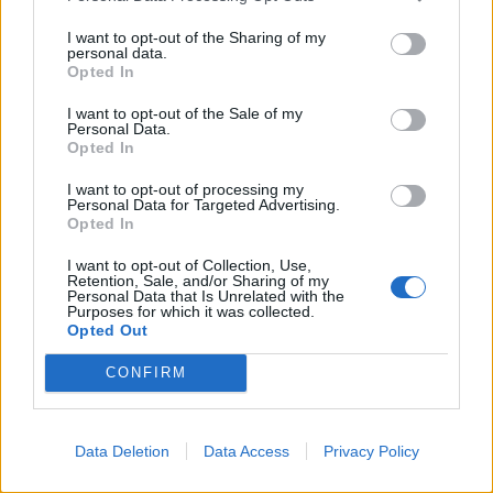
I want to opt-out of the Sharing of my
personal data.
Opted In
I want to opt-out of the Sale of my
Personal Data.
Opted In
I want to opt-out of processing my
Personal Data for Targeted Advertising.
Opted In
I want to opt-out of Collection, Use,
Φωτογραφία iStock
Retention, Sale, and/or Sharing of my
Personal Data that Is Unrelated with the
Δείτε επίσης: 16 ερωτήσεις και απαντήσεις
Purposes for which it was collected.
Opted Out
για τα απογευματινά χειρουργεία στο ΕΣΥ
CONFIRM
Data Deletion
Data Access
Privacy Policy