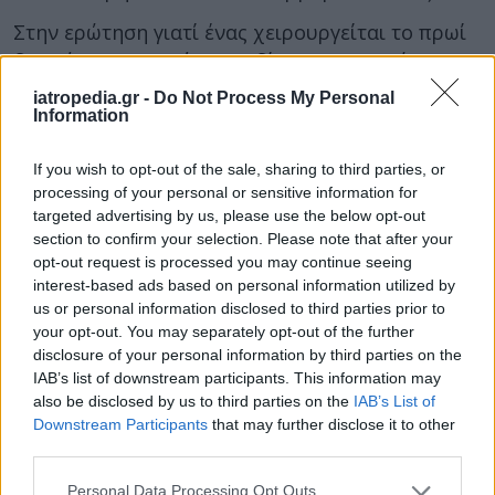
Στην ερώτηση γιατί ένας χειρουργείται το πρωί
δωρεάν και το απόγευμα δίνει 2.000 ευρώ, ο
Μάριος Θεμιστοκλέους απάντησε ότι είναι
iatropedia.gr -
Do Not Process My Personal
ανάλογα με το είδος της επέμβασης, αλλά το
Information
βράδυ και ο ασθενής των απογευματινών
If you wish to opt-out of the sale, sharing to third parties, or
ιατρείων θα έχει κάποιο θάλαμο και την ίδια
processing of your personal or sensitive information for
μεταχείριση που έχουν οι υπόλοιποι ασθενείς
targeted advertising by us, please use the below opt-out
εντός νοσοκομείου.
section to confirm your selection. Please note that after your
opt-out request is processed you may continue seeing
Δείτε όσα είπε ο υφυπουργός Υγείας:
interest-based ads based on personal information utilized by
us or personal information disclosed to third parties prior to
your opt-out. You may separately opt-out of the further
disclosure of your personal information by third parties on the
IAB’s list of downstream participants. This information may
also be disclosed by us to third parties on the
IAB’s List of
Downstream Participants
that may further disclose it to other
third parties.
Personal Data Processing Opt Outs