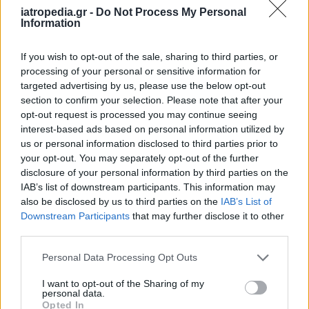
iatropedia.gr -
Do Not Process My Personal
από τη μετάλλαξη αυτή είναι περίπου 1.000,
Information
ωστόσο δεν είναι τυχαία η δειγματοληψία, αλλά
στοχευμένη σε συγκεκριμένες περιπτώσεις.
If you wish to opt-out of the sale, sharing to third parties, or
processing of your personal or sensitive information for
Ερωτηθείς αν καλύπτεται από τα εμβόλια, ο κ.
targeted advertising by us, please use the below opt-out
Μαγιορκίνης ανέφερε ότι μέχρι στιγμής οι
section to confirm your selection. Please note that after your
ασθενείς που έχουν εμβολιαστεί κι έχουν
opt-out request is processed you may continue seeing
interest-based ads based on personal information utilized by
μολυνθεί, τα έχουν πάει καλά, παρόλο που οι
us or personal information disclosed to third parties prior to
περισσότεροι είναι μεγάλης ηλικίας.
your opt-out. You may separately opt-out of the further
disclosure of your personal information by third parties on the
IAB’s list of downstream participants. This information may
also be disclosed by us to third parties on the
IAB’s List of
Downstream Participants
that may further disclose it to other
third parties.
Personal Data Processing Opt Outs
I want to opt-out of the Sharing of my
personal data.
Opted In