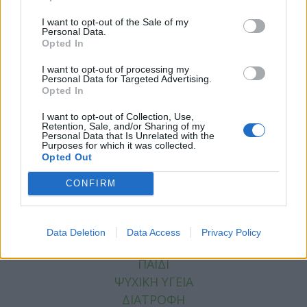
I want to opt-out of the Sale of my
Personal Data.
Opted In
I want to opt-out of processing my
Facebook
Twitter
Personal Data for Targeted Advertising.
Opted In
Tags:
ΚΟΡΟΝΟΙΟΣ
,
ΜΕΤΑΛΛΑΞΕΙΣ
,
ΜΕΤΑΛΛΑΞΗ
I want to opt-out of Collection, Use,
COVID
,
ΝΙΓΗΡΙΑΝΗ ΜΕΤΑΛΛΑΞΗ
Retention, Sale, and/or Sharing of my
Personal Data that Is Unrelated with the
Purposes for which it was collected.
Opted Out
CONFIRM
ΚΑΤΗΓΟΡΙΕΣ
ΕΙΔΗΣΕΙΣ
Data Deletion
Data Access
Privacy Policy
ΥΓΕΙΑ
ΠΑΙΔΙ
ΨΥΧΙΚΗ ΥΓΕΙΑ
ΔΙΑΤΡΟΦΗ