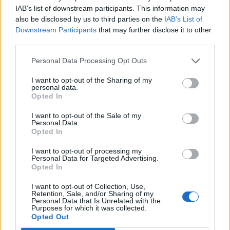
Καταγραφή χρεών προς ΕΟΠΥΥ στο παρά πέντε!
IAB’s list of downstream participants. This information may
Όταν η κυβέρνηση αγνοεί ακόμη και τα χρέη της
also be disclosed by us to third parties on the
IAB’s List of
Downstream Participants
that may further disclose it to other
third parties.
Personal Data Processing Opt Outs
I want to opt-out of the Sharing of my
personal data.
Opted In
I want to opt-out of the Sale of my
Personal Data.
Opted In
I want to opt-out of processing my
Personal Data for Targeted Advertising.
Opted In
Facebook
Twitter
I want to opt-out of Collection, Use,
Retention, Sale, and/or Sharing of my
Tags:
ΑΠΛΗΡΩΤΕΣ ΕΦΗΜΕΡΙΕΣ
,
ΓΕΝΙΚΟ ΚΡΑΤΙΚΟ
Personal Data that Is Unrelated with the
Purposes for which it was collected.
ΝΙΚΑΙΑΣ
,
ΓΙΑΤΡΟΙ
,
ΔΕΔΟΥΛΕΥΜΕΝΑ
,
ΕΦΗΜΕΡΙΕΣ
,
Opted Out
ΛΟΥΚΕΤΟ
,
ΝΟΣΟΚΟΜΕΙΑ
,
ΡΕΠΟΡΤΑΖ ΥΓΕΙΑΣ