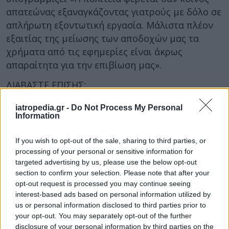
απατεώνας εξαναγκάζοντας γιατρούς με δόλο σε
απλήρωτη εξοντωτική εργασία. Μάλιστα πλέον
εξαιτίας της μείωσης των αποδοχών μας τα
χρήματα από τις εφημερίες είναι άκρως
απαραίτητα για την επιβίωση μας».
ΔΙΑΒΑΣΤΕ ΕΠΙΣΗΣ:
Και οι γιατροί στις ουρές αναστενάζουν! Που
iatropedia.gr -
Do Not Process My Personal
Information
περιμένουν για ώρες;
Ειδικό μητρώο για αποκλειστικές νοσοκόμες! Τι
If you wish to opt-out of the sale, sharing to third parties, or
προβλέπει νομοσχέδιο
processing of your personal or sensitive information for
targeted advertising by us, please use the below opt-out
Συμψηφίζονται χρέη του ΕΟΠΥΥ! Τι προβλέπει
section to confirm your selection. Please note that after your
ρύθμιση
opt-out request is processed you may continue seeing
interest-based ads based on personal information utilized by
Ξεκινά το τσεκάπ τρόικας στην Υγεία! Τι ζητά να
us or personal information disclosed to third parties prior to
μάθει
your opt-out. You may separately opt-out of the further
disclosure of your personal information by third parties on the