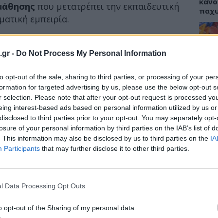
κάνο
μάθησης
που μετατρέπει την εκπαιδευτική
παχ
ματική εμπειρία.
μορφωμένο χώρο
εικονικής
οι του δωματίου λειτουργούν ως επιφάνειες
.gr -
Do Not Process My Personal Information
ΕΙΔΗ
ιτρέποντας την
πλήρη μεταμόρφωσή του
 από ένα χειρουργείο καρδιάς μέχρι ένα
to opt-out of the sale, sharing to third parties, or processing of your per
ΙΣΑ:
ο.
Νείλ
formation for targeted advertising by us, please use the below opt-out s
Αρχέ
r selection. Please note that after your opt-out request is processed y
και οι φοιτήτριες του Πανεπιστημίου έχουν
eing interest-based ads based on personal information utilized by us or
disclosed to third parties prior to your opt-out. You may separately opt-
ραγματικές διαστάσεις και συνθήκες,
losure of your personal information by third parties on the IAB’s list of
ενισχύοντας ουσιαστικά την κατανόηση, την
. This information may also be disclosed by us to third parties on the
IA
 γνώσης.
ΔΙΑ
Participants
that may further disclose it to other third parties.
19:0
Κεχρ
μπορ
l Data Processing Opt Outs
χωρί
o opt-out of the Sharing of my personal data.