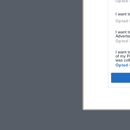
Opted 
I want t
Opted 
I want 
Advertis
Opted 
I want t
of my P
was col
Opted 