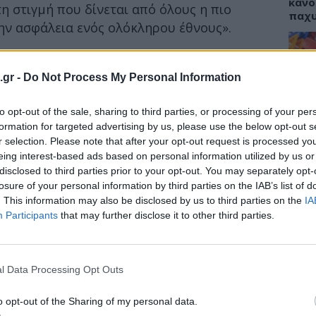
κάνο
η στιγμή που δίνεται από όλους η πιο
παχ
την ασφάλεια ενός ολόκληρου έθνους».
ν ήρθαν στη δημοσιότητα στοιχεία από την
υ, στην οποία προβλέπεται ο ΕΟΠΥΥ
.gr -
Do Not Process My Personal Information
ΕΙΔΗ
σια αποζημίωση για τις ιδιωτικές ΜΕΘ τις
άσιο από το προβλεπόμενο. Δηλαδή, αντί για
to opt-out of the sale, sharing to third parties, or processing of your per
ΙΣΑ:
.
Νείλ
formation for targeted advertising by us, please use the below opt-out s
Αρχέ
r selection. Please note that after your opt-out request is processed y
eing interest-based ads based on personal information utilized by us or
μος Ελληνικών Κλινικών
disclosed to third parties prior to your opt-out. You may separately opt-
 ενημερώνει ότι:
losure of your personal information by third parties on the IAB’s list of
. This information may also be disclosed by us to third parties on the
IA
ΔΙΑ
Participants
that may further disclose it to other third parties.
19:0
Κεχρ
μπορ
l Data Processing Opt Outs
χωρί
o opt-out of the Sharing of my personal data.