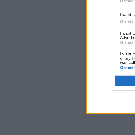
Opted 
I want t
Opted 
I want 
Advertis
Opted 
I want t
of my P
was col
Opted 