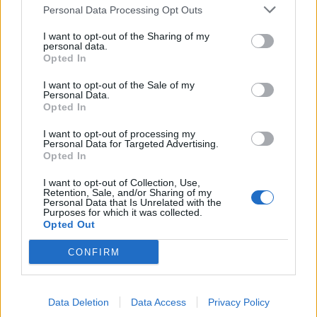
Πρέβεζα, Δημαρχείο Θεσπρωτικού, 09:00-
Personal Data Processing Opt Outs
11:00
I want to opt-out of the Sharing of my
Πρέβεζα, Δημαρχείο Λούρου, 11:30-14:00
personal data.
Opted In
Ρέθυμνο, Αίθουσα Εκδηλώσεων Ι.Ν. Πέτρου
& Παύλου, Μισίρια, 09:00-14:00
I want to opt-out of the Sale of my
Personal Data.
Ρέθυμνο, Αίθουσα Πνευματικού Κέντρου Ι.Ν.
Opted In
Αγ. Γεωργίου, Καλλιθέα, 09:00-14:00
Ροδόπη, Περιφερειακή Ενότητα Ροδόπης,
I want to opt-out of processing my
Personal Data for Targeted Advertising.
Δημοκρατίας 1, Κομοτηνή, 09:00-15:00
Opted In
Ροδόπη, Γενική Διεύθυνση Δημόσιας Υγείας,
I want to opt-out of Collection, Use,
Συμεωνίδη και Υψηλάντου γωνία, Κομοτηνή,
Retention, Sale, and/or Sharing of my
Personal Data that Is Unrelated with the
09:00-15:00
Purposes for which it was collected.
Ροδόπη, Σάπες, Βασιλείου Κουτουμάνη,
Opted Out
10:00-14:00
CONFIRM
Ροδόπη, Σώστης, Νέο Δημαρχιακό Μέγαρο,
10:00-14:00
Ρόδος, Πλατεία Δημαρχείου Μαριτσών,
Data Deletion
Data Access
Privacy Policy