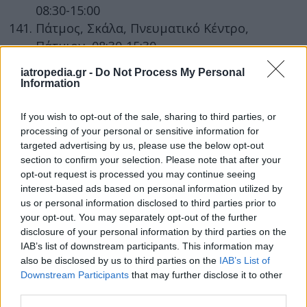
08:30-15:00
Πάτμος, Σκάλα, Πνευματικό Κέντρο,
Πάτμιον, 08:30-15:30
Πέλλα, Δημαρχείο Γιαννιτσών,
iatropedia.gr -
Do Not Process My Personal
Χατζηδημητρίου και Εθνικής Αντιστάσεως,
Information
09:30-14:30
Πέλλα, Πλατεία Μικρών Καταρρακτών-
If you wish to opt-out of the sale, sharing to third parties, or
processing of your personal or sensitive information for
Χατζηγιάννειο Κέντρο, Τσιμισκή 2, 09:30-
targeted advertising by us, please use the below opt-out
14:30
section to confirm your selection. Please note that after your
Πέλλα, Κέντρο Υγείας Κρύας Βρύσης,
opt-out request is processed you may continue seeing
Δωδεκανήσου 1, 08:30-15:30
interest-based ads based on personal information utilized by
us or personal information disclosed to third parties prior to
Πιερία, Κέντρο Υγείας Κατερίνης,
your opt-out. You may separately opt-out of the further
Κανελλοπούλου 1, 08:00-15:00
disclosure of your personal information by third parties on the
Πιερία, παλαιό Νοσοκομείο Κατερίνης,
IAB’s list of downstream participants. This information may
09:00-15:00
also be disclosed by us to third parties on the
IAB’s List of
Πρέβεζα, Λιμενικό Ταμείο, Ελ. Βενιζέλου 20,
Downstream Participants
that may further disclose it to other
third parties.
09:00-15:00