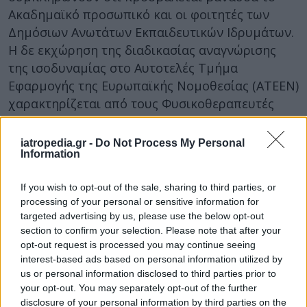
Ακαδημαϊκό προσωπικό και οι φοιτητές των
Δημόσιων Ανωτάτων Εκπαιδευτικών Ιδρυμάτων.
Η δε εκχώρηση της διαδικασίας αναγνώρισης
της ισοδυναμίας στο Αυτοτελές Τμήμα
Εφαρμογής της Ευρωπαϊκής Νομοθεσίας (ΑΤΕΕΝ)
χαρακτηρίζεται από τους Φυσικοθεραπευτές
“χαριστική και επικίνδυνη”
iatropedia.gr -
Do Not Process My Personal
Οι συγκεκριμένες ρυθμίσεις προκάλεσαν την
Information
παρέμβαση του Ευρωπαϊκού Τμήματος της
Παγκόσμιας Ομοσπονδίας
If you wish to opt-out of the sale, sharing to third parties, or
Φυσικοθεραπευτών
(ER – WCPT), που με
processing of your personal or sensitive information for
targeted advertising by us, please use the below opt-out
επιστολή του προς την Υπουργό Παιδείας, με
section to confirm your selection. Please note that after your
κοινοποίηση στον Επίτροπο Υγείας της Ε.Ε. και
opt-out request is processed you may continue seeing
τον Πρωθυπουργό, ζητά την απόσυρση των
interest-based ads based on personal information utilized by
διατάξεων για την επαγγελματική ισοδυναμία
us or personal information disclosed to third parties prior to
και την αναγνώριση τίτλων εκτός Ε.Ε (τρίτων
your opt-out. You may separately opt-out of the further
disclosure of your personal information by third parties on the