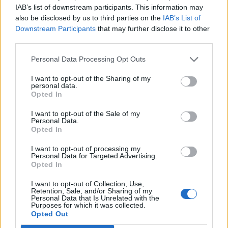
χωρών) και θεωρεί ότι οι ρυθμίσεις θα
IAB’s list of downstream participants. This information may
αποτελέσουν
«κερκόπορτα» αφού θα
also be disclosed by us to third parties on the
IAB’s List of
επηρεάσουν όλες τις χώρες της Ε.Ε.
Downstream Participants
that may further disclose it to other
third parties.
Οι Πρόεδροι των Τμημάτων Φυσικοθεραπείας
των Ανώτατων Εκπαιδευτικών Ιδρυμάτων και το
Personal Data Processing Opt Outs
Ακαδημαϊκό προσωπικό,
σύσσωμα
I want to opt-out of the Sharing of my
καταδικάζουν τις ρυθμίσεις του Υπουργείου
personal data.
Opted In
Παιδείας
για τα Κολλέγια, ζητώντας την
απόσυρσή τους και δηλώνουν ότι θα αγωνιστούν
I want to opt-out of the Sale of my
Personal Data.
με κάθε μέσον κατά της
ισοπέδωσης
που
Opted In
επέρχεται στην τριτοβάθμια εκπαίδευση,
I want to opt-out of processing my
εξαιτίας αυτών των ρυθμίσεων.
Personal Data for Targeted Advertising.
Opted In
I want to opt-out of Collection, Use,
Retention, Sale, and/or Sharing of my
Personal Data that Is Unrelated with the
Purposes for which it was collected.
Opted Out