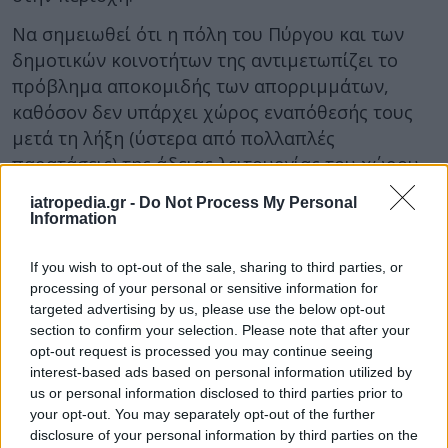
Να σημειωθεί ότι η πόλη του Πύργου και των
δημοτικών κοινοτήτων της αντιμετωπίζει το
πρόβλημα αποκομιδής των απορριμμάτων,
καθόσον δεν υπάρχει χώρος εναπόθεσής τους
μετά τη λήξη (ύστερα από πολλαπλές
παρατάσεις) της άδειας λειτουργίας του χώρου
στον οποίο δεματοποιούνταν και
iatropedia.gr -
Do Not Process My Personal
αποθηκεύονταν.
Information
If you wish to opt-out of the sale, sharing to third parties, or
processing of your personal or sensitive information for
targeted advertising by us, please use the below opt-out
section to confirm your selection. Please note that after your
opt-out request is processed you may continue seeing
interest-based ads based on personal information utilized by
us or personal information disclosed to third parties prior to
your opt-out. You may separately opt-out of the further
disclosure of your personal information by third parties on the