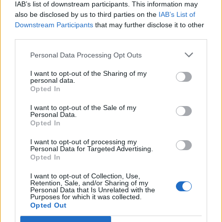
IAB’s list of downstream participants. This information may
also be disclosed by us to third parties on the
IAB’s List of
Downstream Participants
that may further disclose it to other
Facebook
Twitter
third parties.
Personal Data Processing Opt Outs
Tags:
ΓΙΑΝΝΟΠΟΥΛΟΣ
,
ΚΕΕΛΠΝΟ
,
ΡΕΠΟΡΤΑΖ
ΥΓΕΙΑΣ
I want to opt-out of the Sharing of my
personal data.
Opted In
I want to opt-out of the Sale of my
Personal Data.
Opted In
ΚΑΤΗΓΟΡΙΕΣ
I want to opt-out of processing my
ΕΙΔΗΣΕΙΣ
Personal Data for Targeted Advertising.
ΥΓΕΙΑ
Opted In
ΠΑΙΔΙ
I want to opt-out of Collection, Use,
ΨΥΧΙΚΗ ΥΓΕΙΑ
Retention, Sale, and/or Sharing of my
Personal Data that Is Unrelated with the
ΔΙΑΤΡΟΦΗ
Purposes for which it was collected.
Opted Out
ΕΠΙΧΕΙΡΕΙΝ
TIPS