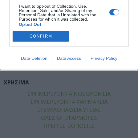
ΥΓΕΙΑ
I want to opt-out of Collection, Use,
Retention, Sale, and/or Sharing of my
ΠΑΙΔΙ
Personal Data that Is Unrelated with the
Purposes for which it was collected.
ΨΥΧΙΚΗ ΥΓΕΙΑ
Opted Out
ΔΙΑΤΡΟΦΗ
ΕΠΙΧΕΙΡΕΙΝ
CONFIRM
TIPS
HEALTH TALKS
Data Deletion
Data Access
Privacy Policy
ΧΡΗΣΙΜΑ
ΧΡΗΣΙΜΑ
ΕΦΗΜΕΡΕΥΟΝΤΑ ΝΟΣΟΚΟΜΕΙΑ
ΕΦΗΜΕΡΕΥΟΝΤΑ ΦΑΡΜΑΚΕΙΑ
ΕΓΚΥΚΛΟΠΑΙΔΕΙΑ ΥΓΕΙΑΣ
ΟΛΕΣ ΟΙ ΕΦΑΡΜΟΓΕΣ
ΠΡΩΤΕΣ ΒΟΗΘΕΙΕΣ