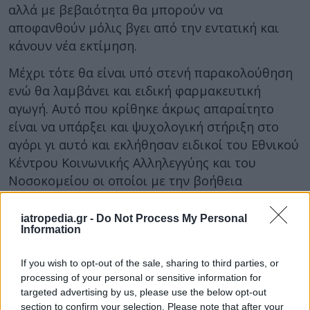
αλλά με βεβαιότητα θα μπορούν να
αποφανθούν μόλις βγει από την εντατική και
κάνουν νέα εκτίμηση.
Μέχρι τότε θα είναι υπό στενή παρακολούθηση
ενώ θα λαμβάνει και ειδική φαρμακευτική
αγωγή. Αυτό που κρίθηκε άκρως απαραίτητο
είναι να υπάρξει και ψυχολογική στήριξη στο
αγόρι γι αυτό και εκλήθησαν ειδικοί του Εθνικού
Κέντρου Κοινωνικής Αλληλεγγύης και του
Νοσοκομείου οι οποίοι με την βοήθεια
μεταφραστών από το Υπουργείο Εξωτερικών
βρίσκονται συνεχώς στο πλευρό του.
iatropedia.gr -
Do Not Process My Personal
Information
If you wish to opt-out of the sale, sharing to third parties, or
processing of your personal or sensitive information for
targeted advertising by us, please use the below opt-out
section to confirm your selection. Please note that after your