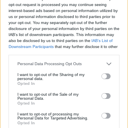
opt-out request is processed you may continue seeing
interest-based ads based on personal information utilized by
us or personal information disclosed to third parties prior to
your opt-out. You may separately opt-out of the further
disclosure of your personal information by third parties on the
IAB’s list of downstream participants. This information may
also be disclosed by us to third parties on the
IAB’s List of
Downstream Participants
that may further disclose it to other
Facebook
Twitter
third parties.
Tags:
ΑΓΛΑΙΑ ΚΥΡΙΑΚΟΥ
,
ΕΠΙΘΕΣΗ
,
ΜΕΘ
,
Personal Data Processing Opt Outs
ΝΟΣΟΚΟΜΕΙΟ ΠΑΙΔΩΝ
,
ΝΩΤΙΑΙΟΣ ΜΥΕΛΟΣ
,
I want to opt-out of the Sharing of my
ΟΛΛΑΝΔΟΣ ΚΛΟΟΥΝ
,
ΡΕΠΟΡΤΑΖ ΥΓΕΙΑΣ
,
personal data.
ΤΡΑΥΜΑΤΑ
Opted In
I want to opt-out of the Sale of my
Personal Data.
Opted In
I want to opt-out of processing my
ΚΑΤΗΓΟΡΙΕΣ
Personal Data for Targeted Advertising.
Opted In
ΕΙΔΗΣΕΙΣ