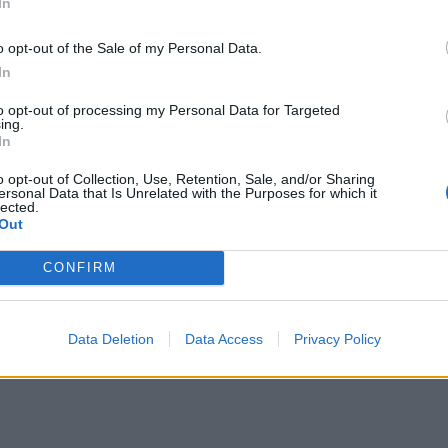
κής ασφάλισης).
In
o opt-out of the Sale of my Personal Data.
In
to opt-out of processing my Personal Data for Targeted
ing.
In
o opt-out of Collection, Use, Retention, Sale, and/or Sharing
ersonal Data that Is Unrelated with the Purposes for which it
lected.
Out
CONFIRM
Data Deletion
Data Access
Privacy Policy