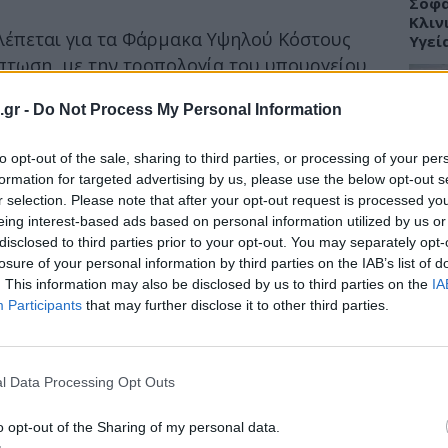
Σοφά
Κλιν
έπεται για τα Φάρμακα Υψηλού Κόστους
Υγεί
πτωση, με την τροπολογία του υπουργείου
έθηκε στη Βουλή. Επίσης δίνεται η
.gr -
Do Not Process My Personal Information
 Σάββατο των φαρμακείων του Οργανισμού.
ΥΓΕΙ
ξύ άλλων- η εξαίρεση του μεριδίου
to opt-out of the sale, sharing to third parties, or processing of your per
φαρμάκου από τον καταλογισμό των
Πώς 
formation for targeted advertising by us, please use the below opt-out s
«πλή
r selection. Please note that after your opt-out request is processed y
back) και η κατάργηση του συστήματος «80-
προσ
eing interest-based ads based on personal information utilized by us or
disclosed to third parties prior to your opt-out. You may separately opt-
losure of your personal information by third parties on the IAB’s list of
lawback
. This information may also be disclosed by us to third parties on the
IA
Participants
that may further disclose it to other third parties.
ής πρόσθετης έκπτωσης (έως 3% επί της
ΕΙΔΗ
των εταιρειών για τα ΦΥΚ και τα φάρμακα
Γλυφ
 υποομάδα (cluster & cluster ATC4)
45χρ
l Data Processing Opt Outs
καταλόγου αποζημιούμενων φαρμάκων
ανοι
υν ετησίως δαπάνη μεγαλύτερη των 20 εκατ.
o opt-out of the Sharing of my personal data.