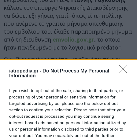
κάλεσε τον υπουργό Ψηφιακής Διακυβέρνησης
να δώσει εξηγήσεις γιατί -όπως είπε- πολίτης
που ανέμενε το γραπτό μήνυμα υπενθύμισης
του εμβολίου του, έλαβε παραποιημένο μήνυμα
από τη διεύθυνση
emvolio.gov.gr
,
το οποίο
ήταν παγιδευμένο με το λογισμικό predator.
Ο κ. Πιερρακάκης πρέπει να εξηγήσει πώς οι
χειριστές του
«ενιαίου κέντρου παράνομων
iatropedia.gr -
Do Not Process My Personal
υποκλοπών ΕΥΠ και predator με έδρα το Μέγαρο
Information
Μαξίμου»
γνώριζαν το αυστηρά προσωπικό
δεδομένο του πολίτη για το πότε είχε κλείσει το
If you wish to opt-out of the sale, sharing to third parties, or
processing of your personal or sensitive information for
ραντεβού του για να πραγματοποιήσει αυτό το
targeted advertising by us, please use the below opt-out
εμβόλιο.
section to confirm your selection. Please note that after your
opt-out request is processed you may continue seeing
Σημείωσε μάλιστα, ότι, όπως θα παθαίναμε όλοι,
interest-based ads based on personal information utilized by
ο πολίτης πάτησε τον σύνδεσμο και
us or personal information disclosed to third parties prior to
επιμολύνθηκε το κινητό του, και παραδόθηκαν
your opt-out. You may separately opt-out of the further