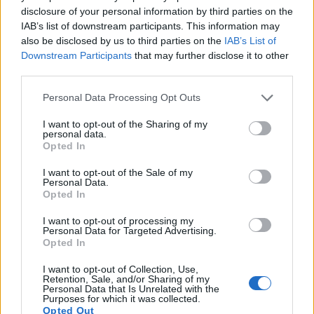
οι επικοινωνίες του και η προσωπική του ζωή
disclosure of your personal information by third parties on the
IAB’s list of downstream participants. This information may
στο predator.
also be disclosed by us to third parties on the
IAB’s List of
«Να έρθει να εξηγήσει και για αυτή την υπόθεση και
Downstream Participants
that may further disclose it to other
third parties.
για την υπόθεση Majoritas, εκτός εάν προτιμά να
στείλει απευθείας την παραίτησή του»
, είπε ο
Personal Data Processing Opt Outs
βουλευτής του ΣΥΡΙΖΑ.
I want to opt-out of the Sharing of my
personal data.
Πηγή ΑΠΕ ΜΠΕ
Opted In
I want to opt-out of the Sale of my
Personal Data.
Opted In
I want to opt-out of processing my
Personal Data for Targeted Advertising.
Opted In
I want to opt-out of Collection, Use,
Retention, Sale, and/or Sharing of my
Personal Data that Is Unrelated with the
Purposes for which it was collected.
Opted Out