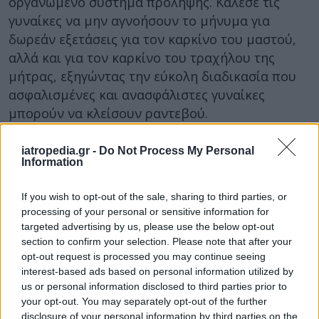
οργανωμένο σύστημα πρόληψης. Κάλεσε τις
γυναίκες να μην αγνοήσουν το μήνυμα για
δωρεάν εξετάσεις για τον καρκίνο του μαστού,
αλλά και για τον καρκίνο του τραχήλου της
μήτρας, εξηγώντας την εύκολη διαδικασία που
ασφαλισμένες και ανασφάλιστες γυναίκες
μπορούν να κλείσουν ραντεβού.
iatropedia.gr -
Do Not Process My Personal
Information
Φωτογραφία iStock
If you wish to opt-out of the sale, sharing to third parties, or
Διαβάστε επίσης: Self test για τον
processing of your personal or sensitive information for
καρκίνο του παχέος εντέρου: Πως
targeted advertising by us, please use the below opt-out
section to confirm your selection. Please note that after your
και που μπορείτε να το κάνετε
opt-out request is processed you may continue seeing
interest-based ads based on personal information utilized by
Διαβάστε επίσης: Δραματική
us or personal information disclosed to third parties prior to
αύξηση στα ποσοστά καρκίνου του
your opt-out. You may separately opt-out of the further
disclosure of your personal information by third parties on the