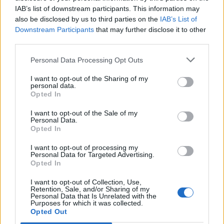
παχέος εντέρου σε παιδιά, έφηβους
IAB’s list of downstream participants. This information may
και νέους
also be disclosed by us to third parties on the
IAB’s List of
Downstream Participants
that may further disclose it to other
third parties.
Personal Data Processing Opt Outs
I want to opt-out of the Sharing of my
personal data.
Opted In
I want to opt-out of the Sale of my
Personal Data.
Opted In
I want to opt-out of processing my
Personal Data for Targeted Advertising.
Opted In
I want to opt-out of Collection, Use,
Facebook
Twitter
Retention, Sale, and/or Sharing of my
Personal Data that Is Unrelated with the
Purposes for which it was collected.
Tags:
SELF TEST
,
ΕΙΡΗΝΗ ΑΓΑΠΗΔΑΚΗ
,
Opted Out
ΚΑΡΚΙΝΟΣ
,
ΚΑΡΚΙΝΟΣ ΤΟΥ ΠΑΧΕΟΣ ΕΝΤΕΡΟΥ