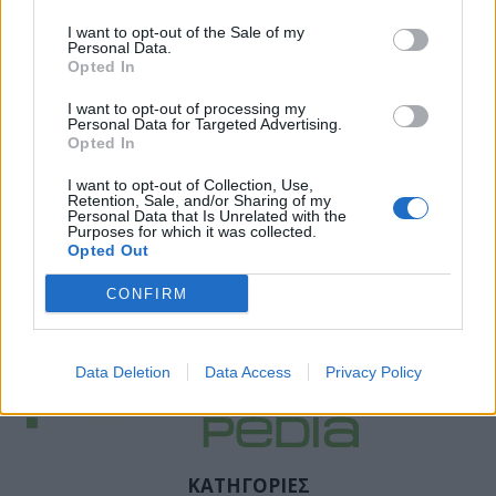
I want to opt-out of the Sale of my
Personal Data.
Opted In
I want to opt-out of processing my
Personal Data for Targeted Advertising.
Opted In
I want to opt-out of Collection, Use,
Retention, Sale, and/or Sharing of my
Personal Data that Is Unrelated with the
Purposes for which it was collected.
Facebook
Twitter
Opted Out
CONFIRM
Tags:
ΕΙΡΗΝΗ ΑΓΑΠΗΔΑΚΗ
,
ΚΑΡΚΙΝΟΣ ΤΟΥ
ΜΑΣΤΟΥ
,
ΜΑΣΤΟΓΡΑΦΙΑ
,
ΠΡΟΛΗΠΤΙΚΟΣ
ΕΛΕΓΧΟΣ
Data Deletion
Data Access
Privacy Policy
ΚΑΤΗΓΟΡΙΕΣ