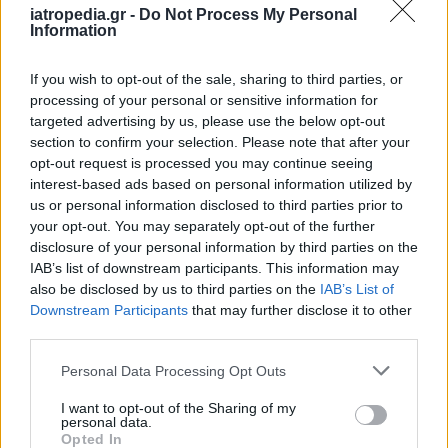
έχουν γίνει πάνω από 430.000 ψηφιακές
iatropedia.gr -
Do Not Process My Personal
Information
μαστογραφίες και πάνω από 27.000 γυναίκες με
ευρήματα εντοπίστηκαν έγκαιρα. Όλες οι
If you wish to opt-out of the sale, sharing to third parties, or
γυναίκες 45-75 ετών που έχουν
processing of your personal or sensitive information for
ΑΜΚΑ ανεξάρτητα από την ασφαλιστική τους
targeted advertising by us, please use the below opt-out
ικανότητα εύκολα, άμεσα και δωρεάν μπορούν
section to confirm your selection. Please note that after your
να κάνουν ψηφιακή μαστογραφία,
opt-out request is processed you may continue seeing
interest-based ads based on personal information utilized by
υπερηχογράφημα, κλινική εξέταση από γιατρό.
us or personal information disclosed to third parties prior to
your opt-out. You may separately opt-out of the further
Διαβάστε επίσης: Καρκίνος του
disclosure of your personal information by third parties on the
IAB’s list of downstream participants. This information may
μαστού: Οι εξελίξεις που αλλάζουν
also be disclosed by us to third parties on the
IAB’s List of
την πρόγνωση των ασθενών
Downstream Participants
that may further disclose it to other
third parties.
Φωτογραφία iStock
Personal Data Processing Opt Outs
I want to opt-out of the Sharing of my
personal data.
Opted In