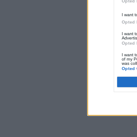
Opted 
I want t
Opted 
I want 
Advertis
Opted 
I want t
of my P
was col
Opted 