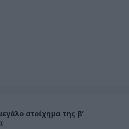
μεγάλο στοίχημα της β’
α