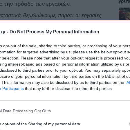
γρίπ
α την πρόοδο των εργασιών.
σιαστικά, θεμελιώνουμε, παρότι οι εργασίες
ντικό έργο για την πόλη της Κοζάνης,
κομείο ως προς τη δυναμικότητά του,
ΕΙΔΗ
.gr -
Do Not Process My Personal Information
έρυγα, η οποία θα συνδέεται με τα παλαιότερα
Σαμο
to opt-out of the sale, sharing to third parties, or processing of your per
διάσ
δύσβ
formation for targeted advertising by us, please use the below opt-out s
 αποτελέσει ένα πολύ μεγάλο στοίχημα της
r selection. Please note that after your opt-out request is processed y
 μάς εμπιστευτεί ο ελληνικός λαός, είναι πολύ
eing interest-based ads based on personal information utilized by us or
disclosed to third parties prior to your opt-out. You may separately opt-
νησης. Έχουμε και το σχέδιο και τη δυνατότητα
losure of your personal information by third parties on the IAB’s list of
ε τους ανθρώπους, τους γιατρούς μας, τους
ΥΓΕΙ
. This information may also be disclosed by us to third parties on the
IA
ύν στο Εθνικό Σύστημα Υγείας, τους καινούριους
Participants
that may further disclose it to other third parties.
5 σο
 αύριο να στελεχώσουν το Εθνικό Σύστημα Υγείας.
πάθο
ποίο σχεδιάζουμε και υλοποιούμε, θα αποτελέσει
και 
ι μία πολύ μεγάλη ευκαιρία για τη χώρα
l Data Processing Opt Outs
τάκης.
o opt-out of the Sharing of my personal data.