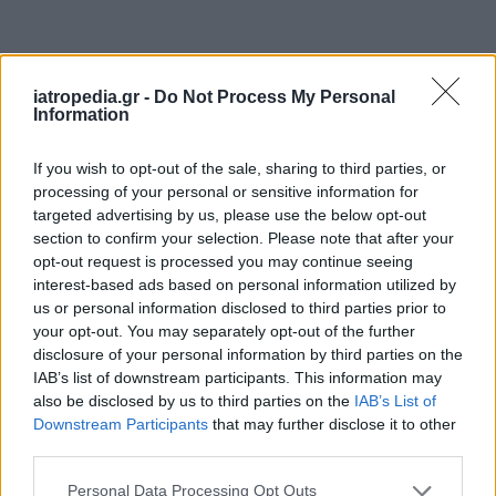
iatropedia.gr -
Do Not Process My Personal
Information
· Πριν την αιμοδοσία: Ελαφρύ πρωινό, καλή
If you wish to opt-out of the sale, sharing to third parties, or
ενυδάτωση, όχι αλκοόλ, επαρκής ύπνος
processing of your personal or sensitive information for
targeted advertising by us, please use the below opt-out
Φωτογραφία: istock
section to confirm your selection. Please note that after your
opt-out request is processed you may continue seeing
interest-based ads based on personal information utilized by
us or personal information disclosed to third parties prior to
your opt-out. You may separately opt-out of the further
disclosure of your personal information by third parties on the
IAB’s list of downstream participants. This information may
also be disclosed by us to third parties on the
IAB’s List of
Downstream Participants
that may further disclose it to other
third parties.
Personal Data Processing Opt Outs