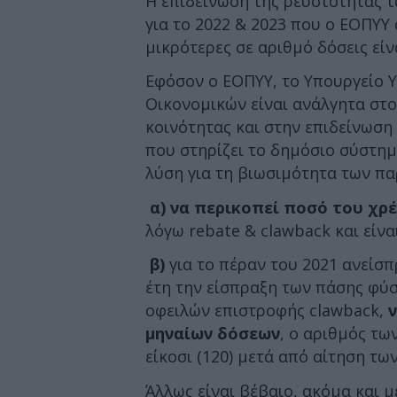
Η επιδείνωση της ρευστότητας τ
για το 2022 & 2023 που ο ΕΟΠΥΥ
μικρότερες σε αριθμό δόσεις είν
Εφόσον ο ΕΟΠΥΥ, το Υπουργείο Υ
Οικονομικών είναι ανάλγητα στο
κοινότητας και στην επιδείνωση 
που στηρίζει το δημόσιο σύστημ
λύση για τη βιωσιμότητα των πα
α)
να περικοπεί ποσό του χρ
λόγω rebate & clawback και είνα
β)
για το πέραν του 2021 ανείσπ
έτη την είσπραξη των πάσης φύ
οφειλών επιστροφής clawback,
μηναίων δόσεων
, ο αριθμός τω
είκοσι (120) μετά από αίτηση τω
Άλλως είναι βέβαιο, ακόμα και μ