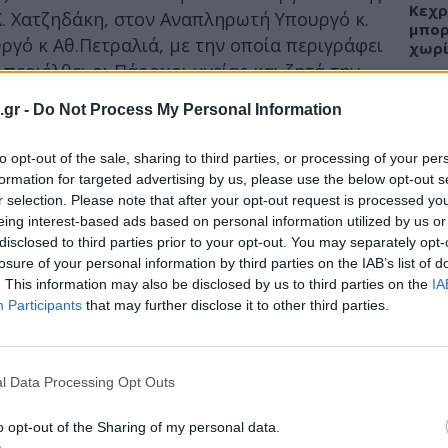
Κεχρ
Κ. Χατζηδάκη, στον Αναπληρωτή Υπουργό κ.
μπορ
γό κ Αθ.Πετραλιά, με την οποία περιγράφει
χωρί
 περιέλθει οι Πάροχοι υγείας και ζητά την
ιλών επιστροφής (rebate) και
clawback
των
.gr -
Do Not Process My Personal Information
μηνιαίες δόσεις
.
ΕΙΔΗ
to opt-out of the sale, sharing to third parties, or processing of your per
του ΙΣΑ αναφέρονται τα εξής :
formation for targeted advertising by us, please use the below opt-out s
Άδων
r selection. Please note that after your opt-out request is processed y
προσ
φαση του ΔΣ του ΕΟΠΥΥ επιβλήθηκε στους
eing interest-based ads based on personal information utilized by us or
Ακτι
100 του ν. 4172/2013 (Α’ 167) (διαγνωστικά
disclosed to third parties prior to your opt-out. You may separately opt-
εία, πολυιατρεία κλπ.), η προείσπραξη λόγω
losure of your personal information by third parties on the IAB’s list of
. This information may also be disclosed by us to third parties on the
IA
ου εκ των μηνών Σεπτεμβρίου, Οκτωβρίου
Participants
that may further disclose it to other third parties.
, ενώ παράλληλα και συγχρόνως επιβλήθηκε
ΥΓΕΙ
/9/2024) η ρύθμιση είσπραξης του ποσού της
Εξάν
των παροχών υγείας για τις ανείσπρακτες
αλλε
l Data Processing Opt Outs
σεις όπως και αναμένεται να επιβληθεί η
εξηγ
ηνών του 2023 όπου και αυτό αναμένεται να
o opt-out of the Sharing of my personal data.