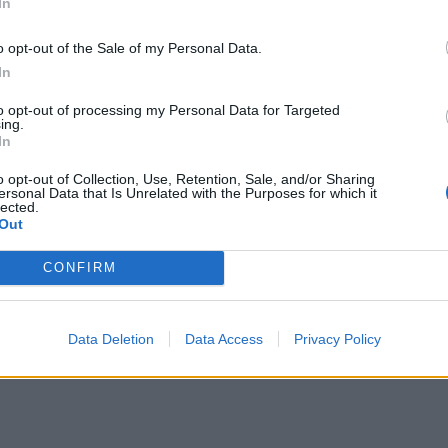
In
ρόχων υγείας λόγω περικοπών clawback
o opt-out of the Sale of my Personal Data.
ιολογικά ιατρεία, πολυιατρεία κλπ.) που
In
ρυθμιστεί μεν σε 120 δόσεις αλλά εξαντλεί
to opt-out of processing my Personal Data for Targeted
γείας
με αποτέλεσμα να απολύουν
ing.
πηρετούν όλες τις άλλες ειδικότητες με τις
In
σεις
να πρέπει να παύουν τις εργασίες
o opt-out of Collection, Use, Retention, Sale, and/or Sharing
ενο επιμελημένης τακτικής συρρίκνωσης
ersonal Data that Is Unrelated with the Purposes for which it
lected.
ό τον ΕΟΠΥΥ.
Out
CONFIRM
Data Deletion
Data Access
Privacy Policy