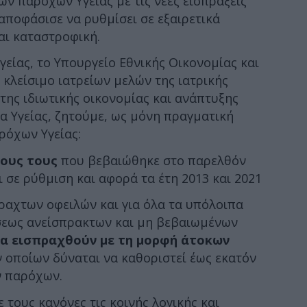
ων παρόχων Υγείας με τις νέες εισπράξεις
 αποφάσισε να ρυθμίσει σε εξαιρετικά
αι καταστροφική.
γείας, το Υπουργείο Εθνικής Οικονομίας και
 κλείσιμο ιατρείων μελών της ιατρικής
της ιδιωτικής οικονομίας και ανάπτυξης
α Υγείας, ζητούμε, ως μόνη πραγματική
ρόχων Υγείας:
έους τους
που βεβαιώθηκε στο παρελθόν
ι σε ρύθμιση και αφορά τα έτη 2013 και 2021
ραχτων οφειλών και για όλα τα υπόλοιπα
σεως ανείσπρακτων και μη βεβαιωμένων
να εισπραχθούν με τη μορφή άτοκων
ν οποίων δύναται να καθοριστεί έως εκατόν
ν παρόχων.
ε τους κανόνες τις κοινής λογικής και