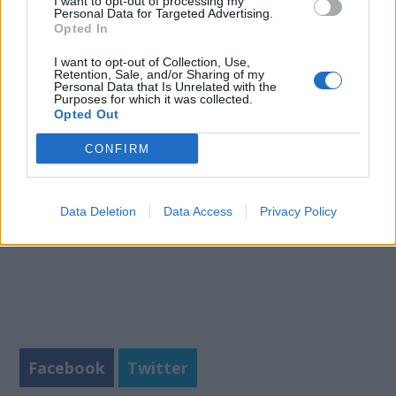
I want to opt-out of processing my
Personal Data for Targeted Advertising.
ΚΑΛΟΥΜΕ άμεσα και χωρίς άλλη υπαίτια
Opted In
καθυστέρηση να ανταποκριθείτε στα ως άνω
αιτήματά μας».
I want to opt-out of Collection, Use,
Retention, Sale, and/or Sharing of my
Personal Data that Is Unrelated with the
Purposes for which it was collected.
Opted Out
CONFIRM
Data Deletion
Data Access
Privacy Policy
Facebook
Twitter