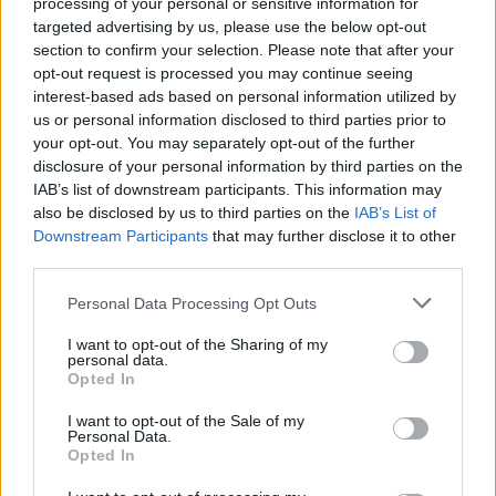
processing of your personal or sensitive information for
γνώμη τους με την εισήγηση της υπηρεσίας,
targeted advertising by us, please use the below opt-out
χωρίς μάλιστα να μας αποστείλετε τις ως άνω
section to confirm your selection. Please note that after your
εισηγήσεις.
opt-out request is processed you may continue seeing
interest-based ads based on personal information utilized by
ΔΙΑΜΑΡΤΥΡΟΜΑΣΤΕ γιατί αδιαφορήσατε για το
us or personal information disclosed to third parties prior to
παραπάνω αίτημά μας, στο οποίο δεν απαντάτε:
your opt-out. You may separately opt-out of the further
disclosure of your personal information by third parties on the
Διότι ουδείς μπορεί να αντιληφθεί το
IAB’s list of downstream participants. This information may
also be disclosed by us to third parties on the
IAB’s List of
περιεχόμενο της απόφασης, ούτε το νομικό
Downstream Participants
that may further disclose it to other
ή το ουσιαστικό έρεισμά της, τον αληθή
third parties.
δικαιολογητικό λόγο.
Διότι ουδόλως αποφαίνεστε επί του
Personal Data Processing Opt Outs
αιτήματός μας για τη διοικητική αναστολή
I want to opt-out of the Sharing of my
της απόφασης αυτής.
personal data.
Opted In
Μετά ταύτα σας ΔΗΛΩΝΟΥΜΕ ότι
I want to opt-out of the Sale of my
επιφυλασσόμαστε παντός νομίμου δικαιώματός
Personal Data.
Opted In
μας για την προάσπιση των ιατρών-μελών μας
που είναι συμβεβλημένοι με τον ΕΟΠΥΥ. Και σας